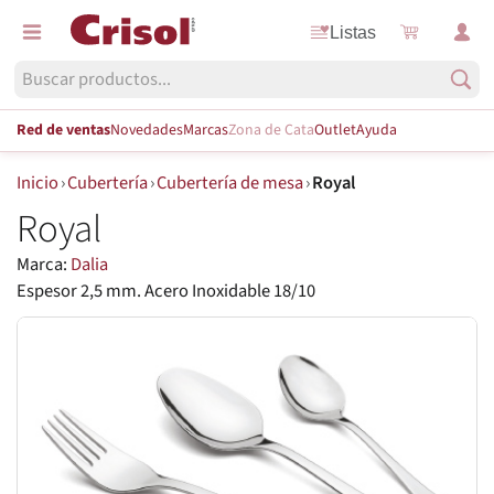
Listas
Red de ventas
Novedades
Marcas
Zona de Cata
Outlet
Ayuda
Inicio
›
Cubertería
›
Cubertería de mesa
›
Royal
Royal
Marca:
Dalia
Espesor 2,5 mm. Acero Inoxidable 18/10