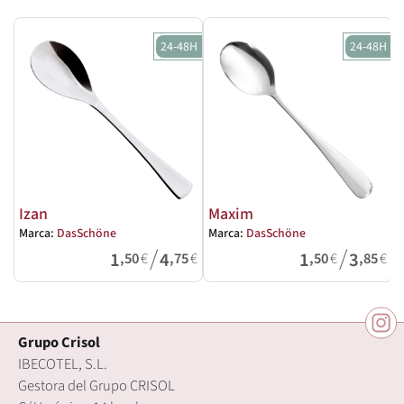
24-48H
24-48H
Izan
Maxim
Marca:
DasSchöne
Marca:
DasSchöne
M
/
/
1
4
1
3
,50
€
,75
€
,50
€
,85
€
Grupo Crisol
IBECOTEL, S.L.
Gestora del Grupo CRISOL