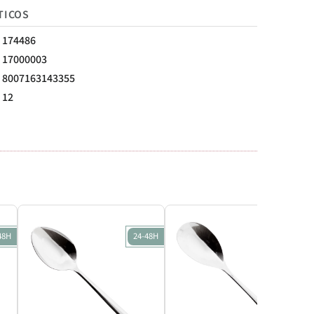
TICOS
174486
17000003
8007163143355
12
48H
24-48H
24-48H