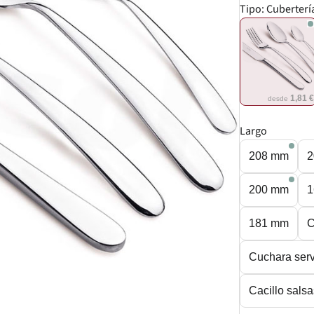
Tipo:
Cuberterí
1,81 
desde
Largo
208 mm
2
200 mm
1
181 mm
C
Cuchara ser
Cacillo sal