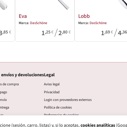
Eva
Lobb
Marca:
DasSchöne
Marca:
DasSchöne
/
/
3
1
2
1
4
,85
€
,25
€
,80
€
,69
€
,3
 envíos y devoluciones
Legal
es de compra
Aviso legal
 pago
Privacidad
envío
Login con proveedores externos
ntrega
Política de cookies
nes
Preferencias de cookies
ne (sesión, carro, listas) y, si lo aceptas,
cookies analíticas
(Googl