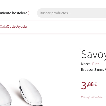
miento hostelero
Cata
Outlet
Ayuda
Savo
Marca:
Pinti
Espesor 3 mm. 
3
,88
€
Precio/unidad del a