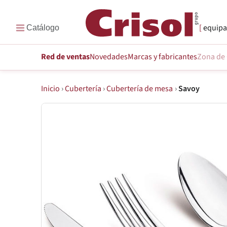
equipa
Red de ventas
Novedades
Marcas
y fabricantes
Zona de 
Inicio
›
Cubertería
›
Cubertería de mesa
›
Savoy