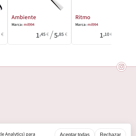
Ambiente
Ritmo
Marca:
mil994
Marca:
mil994
/
/
1
5
1
2
6
€
,45
€
,85
€
,10
€
,50
€
e Analytics) para
Aceptar todas
Rechazar