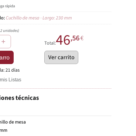
ega rápida
Cuchillo de mesa · Largo: 230 mm
12 unidades)
46
,56
€
+
Total:
Ver carrito
arro
da:
21 días
mis Listas
iones técnicas
illo de mesa
 mm