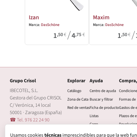
Izan
Maxim
Marca:
DasSchöne
Marca:
DasSchöne
/
/
1
4
1
,50
€
,75
€
,50
€
Grupo Crisol
Explorar
Ayuda
Compra,
IBECOTEL, S.L.
Catálogo
Centro de ayuda
Condicion
Gestora del Grupo CRISOL
Zona de Cata
Buscar y filtrar
Formas de
C/ Verónica, 14 local
Red de ventas
Ficha de producto
Gastos de 
50001 · Zaragoza (España)
Listas
Plazos de e
☎ Tel. 976 22 24 90
Carro
Devolucio
🖂 central@grupocrisol.com
Mi cuenta
Garantía
Usamos cookies
técnicas
imprescindibles para que la web funcio