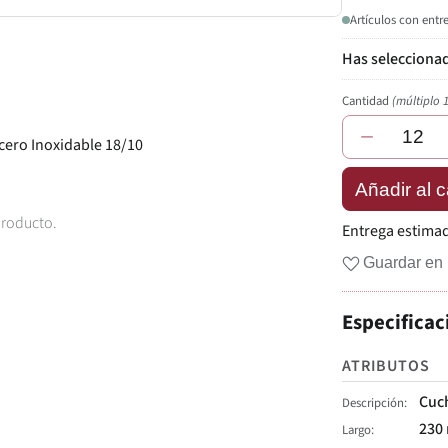
Artículos con entr
Cantidad
(múltiplo 
−
cero Inoxidable 18/10
Añadir al c
producto.
Entrega estima
Guardar en 
Especificac
ATRIBUTOS
Cuch
Descripción
230
Largo