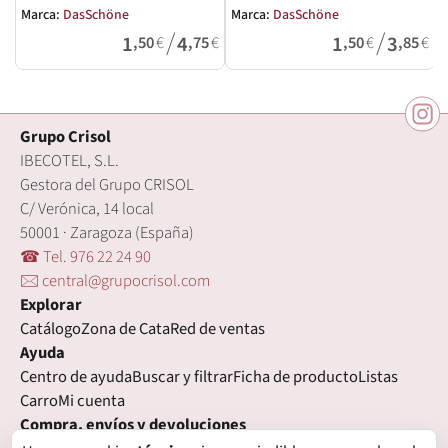
Marca:
DasSchöne
Marca:
DasSchöne
M
/
/
1
4
1
3
,50
€
,75
€
,50
€
,85
€
Grupo Crisol
IBECOTEL, S.L.
Gestora del Grupo CRISOL
C/ Verónica, 14 local
50001 · Zaragoza (España)
☎ Tel. 976 22 24 90
🖂 central@grupocrisol.com
Explorar
Catálogo
Zona de Cata
Red de ventas
Ayuda
Centro de ayuda
Buscar y filtrar
Ficha de producto
Listas
Carro
Mi cuenta
Compra, envíos y devoluciones