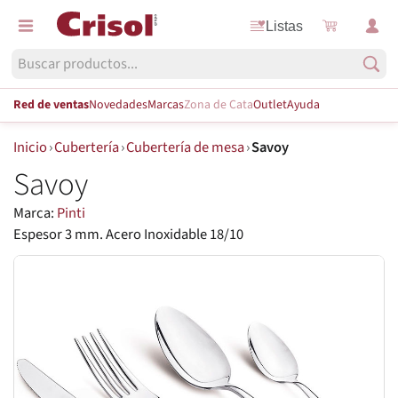
Listas
Red de ventas
Novedades
Marcas
Zona de Cata
Outlet
Ayuda
Inicio
›
Cubertería
›
Cubertería de mesa
›
Savoy
Savoy
Marca:
Pinti
Espesor 3 mm. Acero Inoxidable 18/10