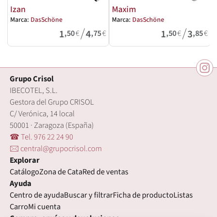
Izan
Maxim
Marca:
DasSchöne
Marca:
DasSchöne
M
/
/
1
4
1
3
,50
€
,75
€
,50
€
,85
€
Grupo Crisol
IBECOTEL, S.L.
Gestora del Grupo CRISOL
C/ Verónica, 14 local
50001 · Zaragoza (España)
☎ Tel. 976 22 24 90
🖂 central@grupocrisol.com
Explorar
Catálogo
Zona de Cata
Red de ventas
Ayuda
Centro de ayuda
Buscar y filtrar
Ficha de producto
Listas
Carro
Mi cuenta