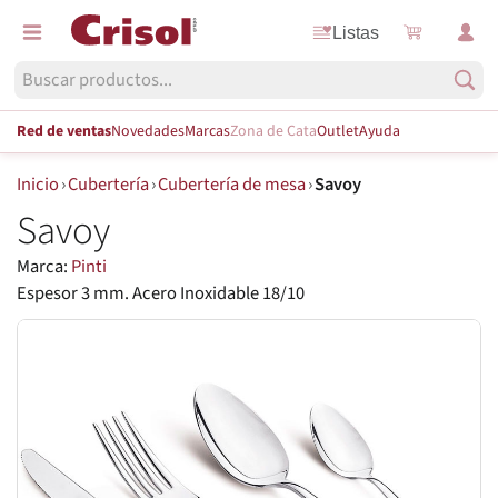
Listas
Red de ventas
Novedades
Marcas
Zona de Cata
Outlet
Ayuda
Inicio
›
Cubertería
›
Cubertería de mesa
›
Savoy
Savoy
Marca:
Pinti
Espesor 3 mm. Acero Inoxidable 18/10