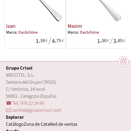
Izan
Maxim
Marca:
DasSchöne
Marca:
DasSchöne
M
/
/
1
4
1
3
,50
€
,75
€
,50
€
,85
€
Grupo Crisol
IBECOTEL, S.L.
Gestora del Grupo CRISOL
C/ Verónica, 14 local
50001 · Zaragoza (España)
☎ Tel. 976 22 24 90
🖂 central@grupocrisol.com
Explorar
Catálogo
Zona de Cata
Red de ventas