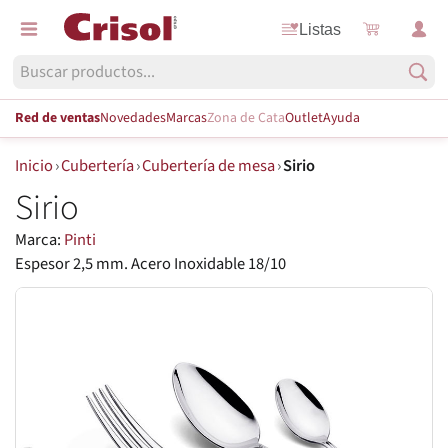
Listas
Red de ventas
Novedades
Marcas
Zona de Cata
Outlet
Ayuda
Inicio
›
Cubertería
›
Cubertería de mesa
›
Sirio
Sirio
Marca:
Pinti
Espesor 2,5 mm. Acero Inoxidable 18/10