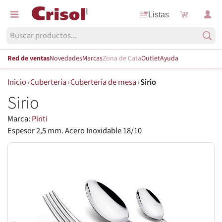
Listas
Red de ventas
Novedades
Marcas
Zona de Cata
Outlet
Ayuda
Inicio
›
Cubertería
›
Cubertería de mesa
›
Sirio
Sirio
Marca:
Pinti
Espesor 2,5 mm. Acero Inoxidable 18/10