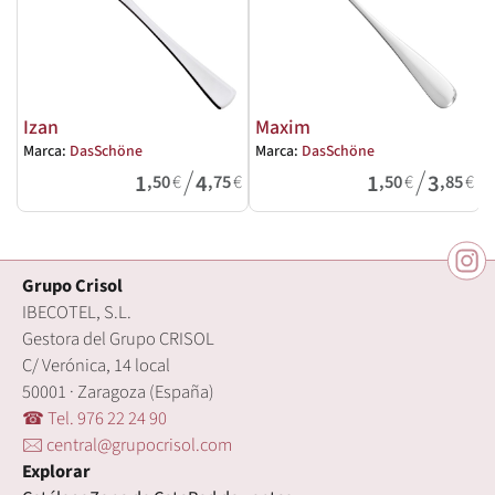
Izan
Maxim
Marca:
DasSchöne
Marca:
DasSchöne
M
/
/
1
4
1
3
,50
€
,75
€
,50
€
,85
€
Grupo Crisol
IBECOTEL, S.L.
Gestora del Grupo CRISOL
C/ Verónica, 14 local
50001 · Zaragoza (España)
☎ Tel. 976 22 24 90
🖂 central@grupocrisol.com
Explorar