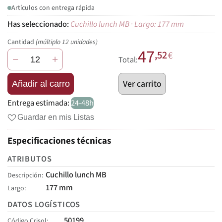
Artículos con entrega rápida
Cuchillo lunch MB · Largo: 177 mm
Cantidad
(múltiplo 12 unidades)
47
,52
€
−
+
Total:
Ver carrito
Añadir al carro
Entrega estimada:
24-48h
Guardar en mis Listas
Especificaciones técnicas
ATRIBUTOS
Cuchillo lunch MB
Descripción
177 mm
Largo
DATOS LOGÍSTICOS
50199
Código Crisol