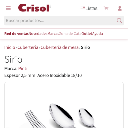
Listas
Red de ventas
Novedades
Marcas
Zona de Cata
Outlet
Ayuda
Inicio
›
Cubertería
›
Cubertería de mesa
›
Sirio
Sirio
Marca:
Pinti
Espesor 2,5 mm. Acero Inoxidable 18/10