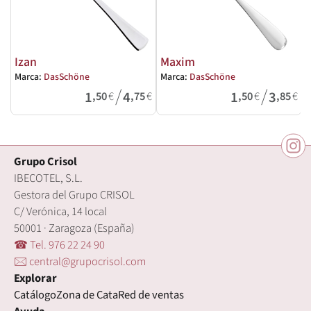
Izan
Maxim
Marca:
DasSchöne
Marca:
DasSchöne
M
/
/
1
4
1
3
,50
€
,75
€
,50
€
,85
€
Grupo Crisol
IBECOTEL, S.L.
Gestora del Grupo CRISOL
C/ Verónica, 14 local
50001 · Zaragoza (España)
☎ Tel. 976 22 24 90
🖂 central@grupocrisol.com
Explorar
Catálogo
Zona de Cata
Red de ventas