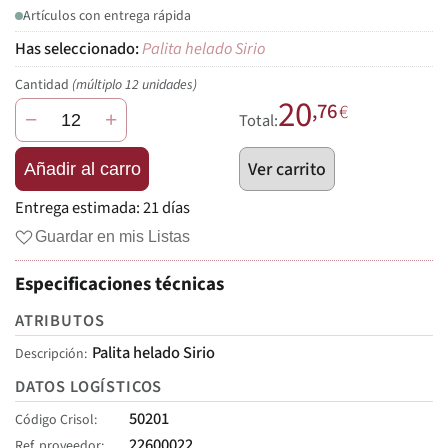
Artículos con entrega rápida
Palita helado Sirio
Cantidad
(múltiplo 12 unidades)
20
,76
€
−
+
Total:
Ver carrito
Añadir al carro
Entrega estimada:
21 días
Guardar en mis Listas
Especificaciones técnicas
ATRIBUTOS
Palita helado Sirio
Descripción
DATOS LOGÍSTICOS
50201
Código Crisol
22600022
Ref. proveedor