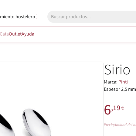
miento hostelero
Cata
Outlet
Ayuda
Sirio
Marca:
Pinti
Espesor 2,5 mm.
6
,19
€
Precio/unidad del a