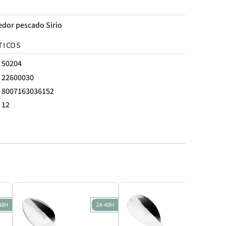
edor pescado Sirio
TICOS
50204
22600030
8007163036152
12
48H
24-48H
24-48H