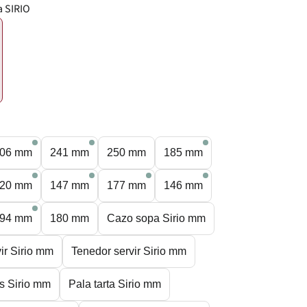
a SIRIO
€
06 mm
241 mm
250 mm
185 mm
20 mm
147 mm
177 mm
146 mm
94 mm
180 mm
Cazo sopa Sirio mm
ir Sirio mm
Tenedor servir Sirio mm
as Sirio mm
Pala tarta Sirio mm