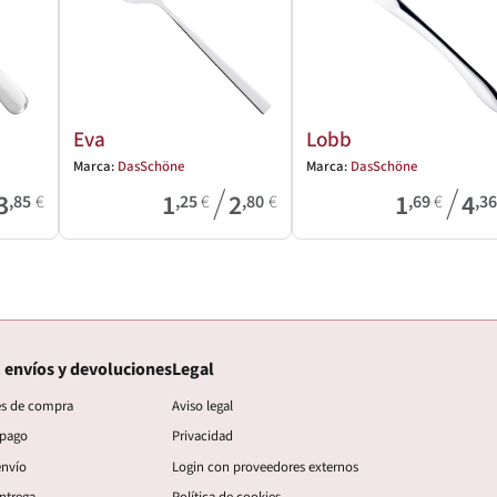
Eva
Lobb
Marca:
DasSchöne
Marca:
DasSchöne
/
/
3
1
2
1
4
,85
€
,25
€
,80
€
,69
€
,3
 envíos y devoluciones
Legal
es de compra
Aviso legal
 pago
Privacidad
envío
Login con proveedores externos
ntrega
Política de cookies