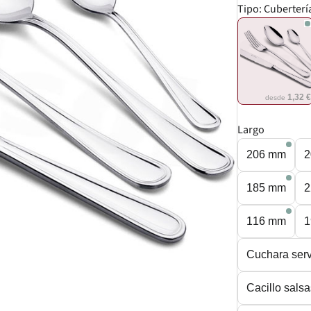
Tipo:
Cuberterí
1,32 
desde
Largo
206 mm
2
185 mm
2
116 mm
1
Cuchara serv
Cacillo sals