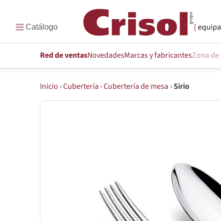
equipa
Red de ventas
Novedades
Marcas
y fabricantes
Zona de 
Inicio
›
Cubertería
›
Cubertería de mesa
›
Sirio