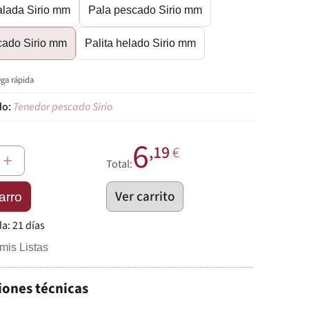
alada Sirio mm
Pala pescado Sirio mm
cado Sirio mm
Palita helado Sirio mm
ega rápida
Tenedor pescado Sirio
6
,19
€
+
Total:
Ver carrito
arro
da:
21 días
mis Listas
iones técnicas