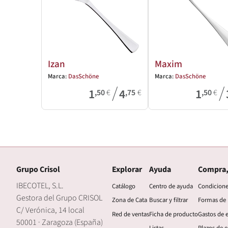
Izan
Maxim
Marca:
DasSchöne
Marca:
DasSchöne
/
/
1
4
1
,50
€
,75
€
,50
€
Grupo Crisol
Explorar
Ayuda
Compra,
IBECOTEL, S.L.
Catálogo
Centro de ayuda
Condicion
Gestora del Grupo CRISOL
Zona de Cata
Buscar y filtrar
Formas de
C/ Verónica, 14 local
Red de ventas
Ficha de producto
Gastos de 
50001 · Zaragoza (España)
Listas
Plazos de e