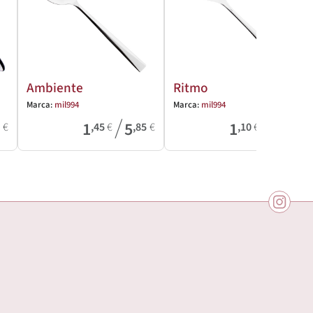
Ambiente
Ritmo
Marca:
mil994
Marca:
mil994
/
/
1
5
1
2
6
€
,45
€
,85
€
,10
€
,50
€