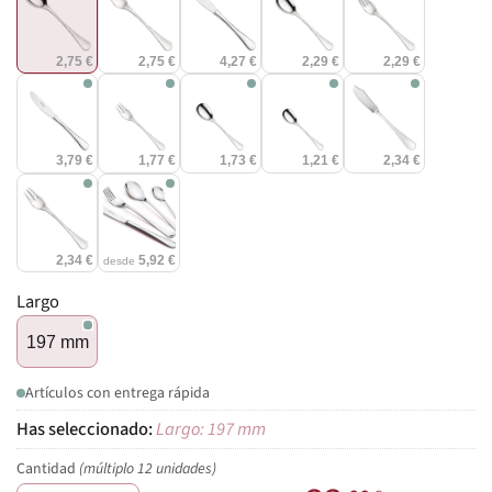
2,75 €
2,75 €
4,27 €
2,29 €
2,29 €
3,79 €
1,77 €
1,73 €
1,21 €
2,34 €
2,34 €
5,92 €
desde
Largo
197 mm
Artículos con entrega rápida
Largo: 197 mm
Cantidad
(múltiplo 12 unidades)