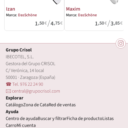
Izan
Maxim
Marca:
DasSchöne
Marca:
DasSchöne
M
/
/
1
4
1
3
,50
€
,75
€
,50
€
,85
€
Grupo Crisol
IBECOTEL, S.L.
Gestora del Grupo CRISOL
C/ Verónica, 14 local
50001 · Zaragoza (España)
☎ Tel. 976 22 24 90
🖂 central@grupocrisol.com
Explorar
Catálogo
Zona de Cata
Red de ventas
Ayuda
Centro de ayuda
Buscar y filtrar
Ficha de producto
Listas
Carro
Mi cuenta