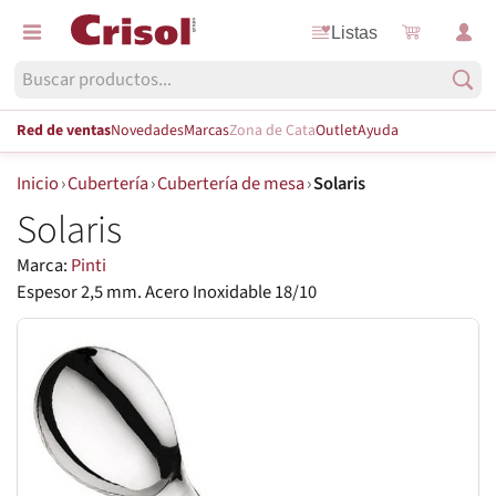
Listas
Red de ventas
Novedades
Marcas
Zona de Cata
Outlet
Ayuda
Inicio
›
Cubertería
›
Cubertería de mesa
›
Solaris
Solaris
Marca:
Pinti
Espesor 2,5 mm. Acero Inoxidable 18/10