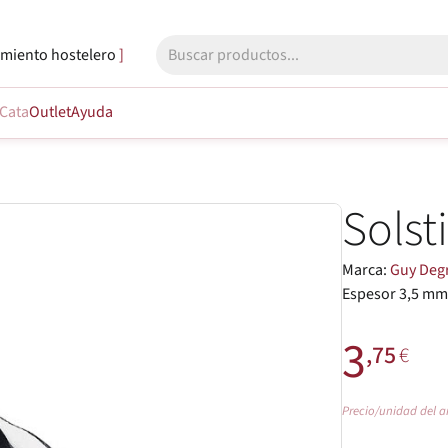
miento hostelero
Cata
Outlet
Ayuda
Solst
Marca:
Guy Deg
Espesor 3,5 mm.
3
,75
€
Precio/unidad del a