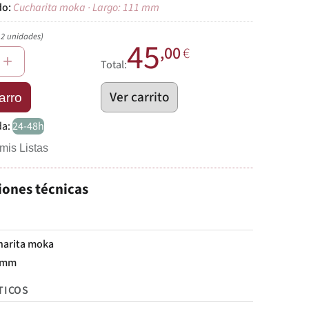
Cucharita moka · Largo: 111 mm
12 unidades)
45
,00
€
+
Total:
Ver carrito
arro
da:
24-48h
mis Listas
iones técnicas
harita moka
 mm
TICOS