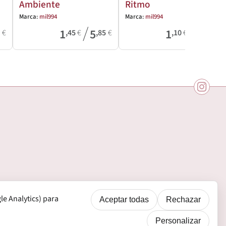
Ambiente
Ritmo
Marca:
mil994
Marca:
mil994
/
/
1
5
1
2
6
€
,45
€
,85
€
,10
€
,50
€
e Analytics) para
Aceptar todas
Rechazar
Personalizar