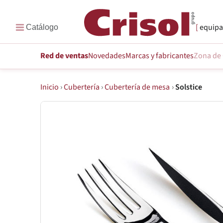
equipa
Red de ventas
Novedades
Marcas
y fabricantes
Zona de 
Inicio
›
Cubertería
›
Cubertería de mesa
›
Solstice