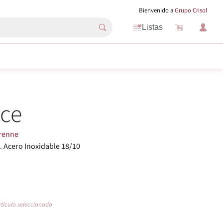
Bienvenido a
Grupo Crisol
Listas
ice
renne
 Acero Inoxidable 18/10
rtículo seleccionado