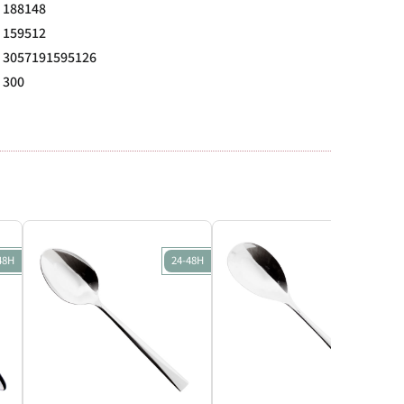
188148
159512
3057191595126
300
48H
24-48H
24-48H