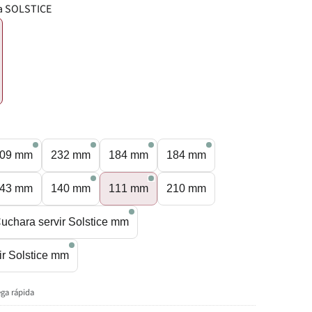
a SOLSTICE
€
09 mm
232 mm
184 mm
184 mm
43 mm
140 mm
111 mm
210 mm
uchara servir Solstice mm
ir Solstice mm
ega rápida