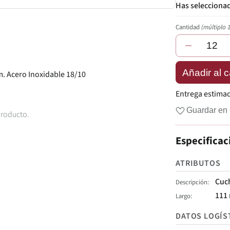
Cantidad
(múltiplo 
−
Añadir al c
. Acero Inoxidable 18/10
Entrega estima
Guardar en 
producto.
Especificac
ATRIBUTOS
Cuc
Descripción
111
Largo
DATOS LOGÍS