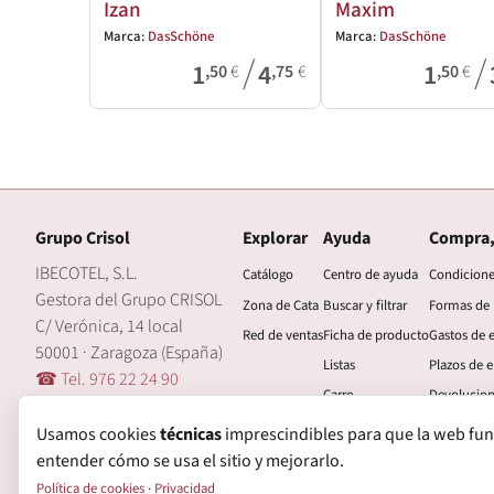
Izan
Maxim
Marca:
DasSchöne
Marca:
DasSchöne
/
/
1
4
1
,50
€
,75
€
,50
€
Grupo Crisol
Explorar
Ayuda
Compra,
IBECOTEL, S.L.
Catálogo
Centro de ayuda
Condicion
Gestora del Grupo CRISOL
Zona de Cata
Buscar y filtrar
Formas de
C/ Verónica, 14 local
Red de ventas
Ficha de producto
Gastos de 
50001 · Zaragoza (España)
Listas
Plazos de e
☎ Tel. 976 22 24 90
Carro
Devolucio
🖂 central@grupocrisol.com
Mi cuenta
Garantía
Usamos cookies
técnicas
imprescindibles para que la web funcio
entender cómo se usa el sitio y mejorarlo.
Política de cookies
·
Privacidad