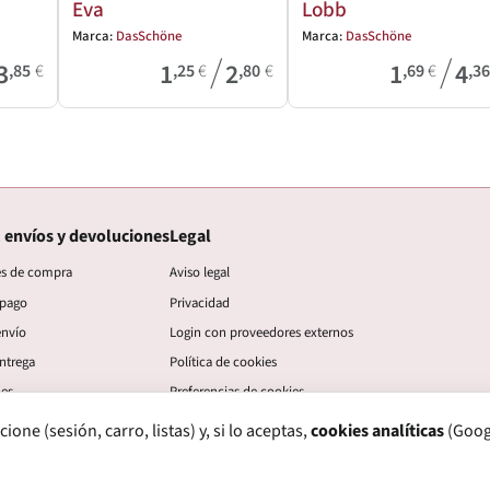
Eva
Lobb
Marca:
DasSchöne
Marca:
DasSchöne
/
/
3
1
2
1
4
,85
€
,25
€
,80
€
,69
€
,3
 envíos y devoluciones
Legal
es de compra
Aviso legal
 pago
Privacidad
envío
Login con proveedores externos
ntrega
Política de cookies
nes
Preferencias de cookies
ne (sesión, carro, listas) y, si lo aceptas,
cookies analíticas
(Googl