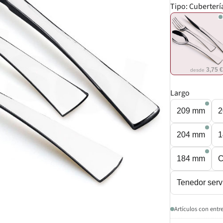
Tipo:
Cuberterí
3,75 
desde
Largo
209 mm
2
204 mm
1
184 mm
C
Tenedor serv
Artículos con entr