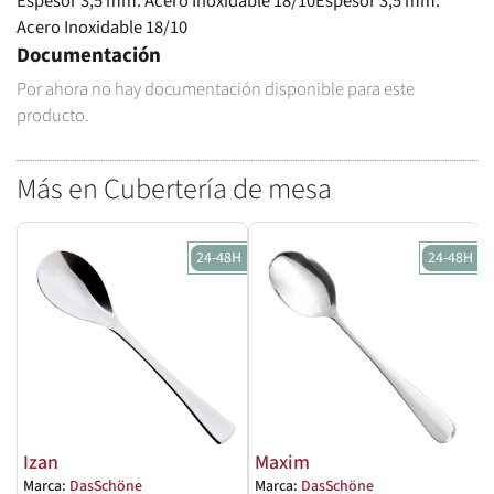
Espesor 3,5 mm. Acero Inoxidable 18/10Espesor 3,5 mm.
Acero Inoxidable 18/10
Documentación
Por ahora no hay documentación disponible para este
producto.
Más en Cubertería de mesa
24-48H
24-48H
Izan
Maxim
Marca:
DasSchöne
Marca:
DasSchöne
M