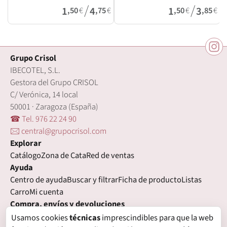
/
/
1
4
1
3
,50
€
,75
€
,50
€
,85
€
Grupo Crisol
IBECOTEL, S.L.
Gestora del Grupo CRISOL
C/ Verónica, 14 local
50001 · Zaragoza (España)
☎ Tel. 976 22 24 90
🖂 central@grupocrisol.com
Explorar
Catálogo
Zona de Cata
Red de ventas
Ayuda
Centro de ayuda
Buscar y filtrar
Ficha de producto
Listas
Carro
Mi cuenta
Compra, envíos y devoluciones
Condiciones de compra
Formas de pago
Gastos de envío
Usamos cookies
técnicas
imprescindibles para que la web