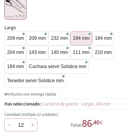
3,75 €
desde
Largo
209 mm
209 mm
232 mm
184 mm
184 mm
204 mm
143 mm
140 mm
111 mm
210 mm
184 mm
Cuchara servir Solstice mm
Tenedor servir Solstice mm
Artículos con entrega rápida
Cuchara de postre · Largo: 184 mm
Cantidad
(múltiplo 12 unidades)
86
,40
€
−
+
Total: