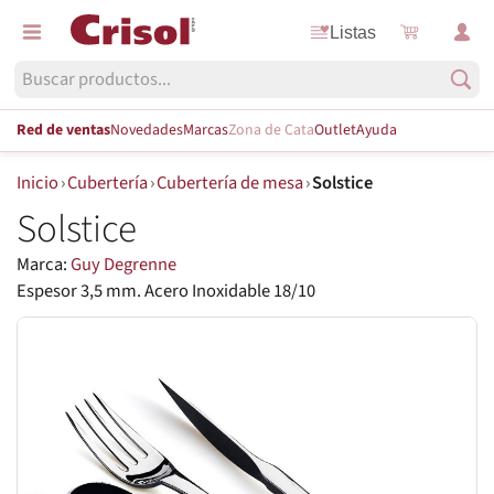
Listas
Red de ventas
Novedades
Marcas
Zona de Cata
Outlet
Ayuda
Inicio
›
Cubertería
›
Cubertería de mesa
›
Solstice
Solstice
Marca:
Guy Degrenne
Espesor 3,5 mm. Acero Inoxidable 18/10