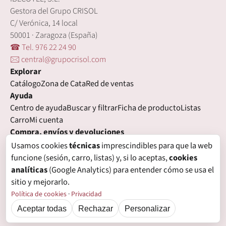
Gestora del Grupo CRISOL
C/ Verónica, 14 local
50001 · Zaragoza (España)
☎ Tel. 976 22 24 90
🖂 central@grupocrisol.com
Explorar
Catálogo
Zona de Cata
Red de ventas
Ayuda
Centro de ayuda
Buscar y filtrar
Ficha de producto
Listas
Carro
Mi cuenta
Compra, envíos y devoluciones
Condiciones de compra
Formas de pago
Gastos de envío
Usamos cookies
técnicas
imprescindibles para que la web
Plazos de entrega
Devoluciones
Garantía
funcione (sesión, carro, listas) y, si lo aceptas,
cookies
Legal
analíticas
(Google Analytics) para entender cómo se usa el
Aviso legal
Privacidad
Login con proveedores externos
sitio y mejorarlo.
Política de cookies
Preferencias de cookies
Política de cookies
·
Privacidad
Aceptar todas
Rechazar
Personalizar
© Grupo Crisol, 2026 — IBECOTEL, S.L. Todos los derechos reservados.