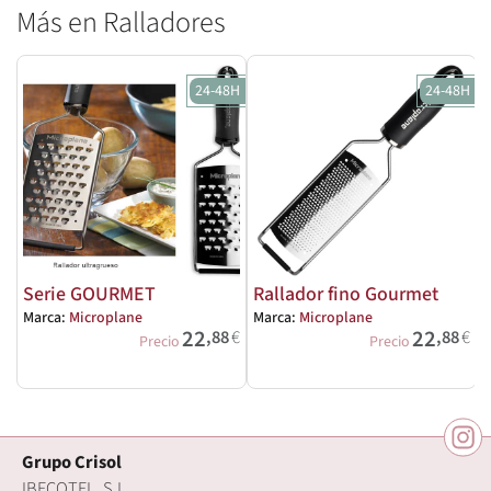
Más en Ralladores
24-48H
24-48H
Serie GOURMET
Rallador fino Gourmet
Marca:
Microplane
Marca:
Microplane
M
22
22
,88
€
,88
€
Precio
Precio
Grupo Crisol
IBECOTEL, S.L.