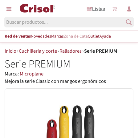
Listas
Red de ventas
Novedades
Marcas
Zona de Cata
Outlet
Ayuda
Inicio
›
Cuchillería y corte
›
Ralladores
›
Serie PREMIUM
Serie PREMIUM
Marca:
Microplane
Mejora la serie Classic con mangos ergonómicos