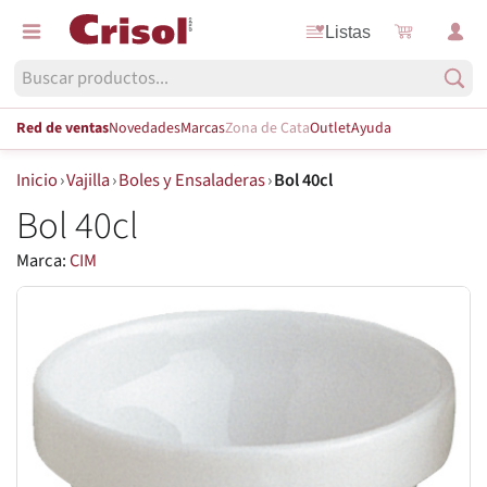
Listas
Red de ventas
Novedades
Marcas
Zona de Cata
Outlet
Ayuda
Inicio
›
Vajilla
›
Boles y Ensaladeras
›
Bol 40cl
Bol 40cl
Marca:
CIM