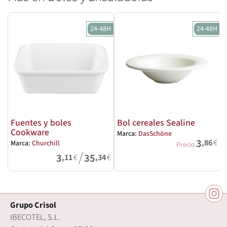
24-48H
24-48H
Fuentes y boles
Bol cereales Sealine
Cookware
Marca:
DasSchöne
M
3
,86
€
Marca:
Churchill
Precio
/
3
35
,11
€
,34
€
Grupo Crisol
IBECOTEL, S.L.