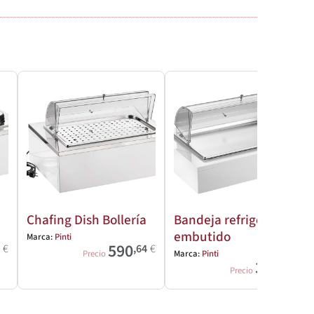
Chafing Dish Bollería
Bandeja refrigerada
embutido
Marca:
Pinti
590
6
€
,64
€
Precio
Marca:
Pinti
318
,86
€
Precio