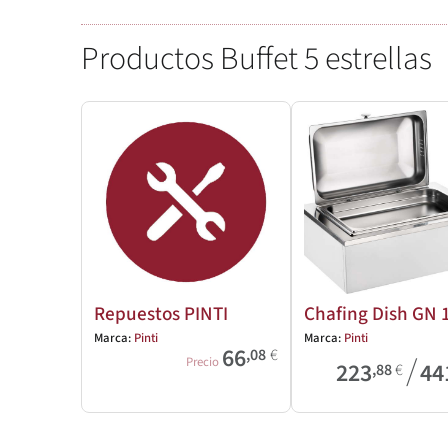
Productos Buffet 5 estrellas
Repuestos PINTI
Chafing Dish GN 
Marca:
Pinti
Marca:
Pinti
66
,08
€
/
Precio
223
44
,88
€