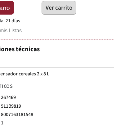
Ver carrito
arro
da:
21 días
mis Listas
iones técnicas
ensador cereales 2 x 8 L
TICOS
267469
511B9819
8007163181548
1