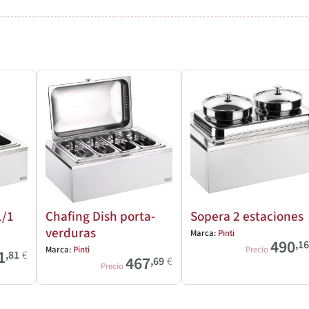
1/1
Chafing Dish porta-
Sopera 2 estaciones
verduras
Marca:
Pinti
490
,1
Marca:
Pinti
Precio
1
,81
€
467
,69
€
Precio