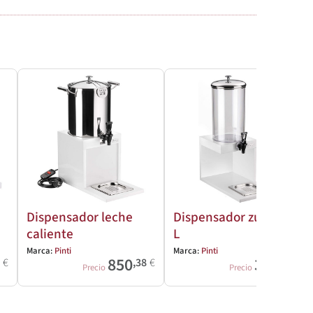
Dispensador leche
Dispensador zumos 8
caliente
L
Marca:
Pinti
Marca:
Pinti
850
364
2
€
,38
€
,52
€
Precio
Precio