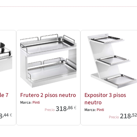
e 7
Frutero 2 pisos neutro
Expositor 3 pisos
neutro
Marca:
Pinti
318
,86
€
Precio
Marca:
Pinti
8
218
,44
€
,5
Precio