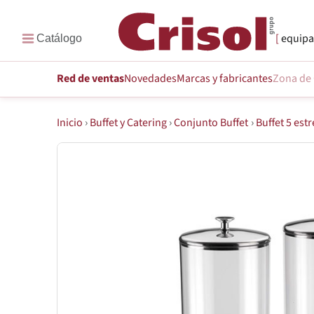
equipa
Red de ventas
Novedades
Marcas
y fabricantes
Zona de 
Inicio
›
Buffet y Catering
›
Conjunto Buffet
›
Buffet 5 estr