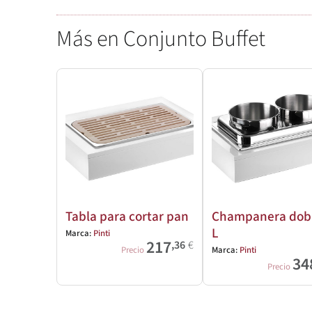
Más en Conjunto Buffet
Tabla para cortar pan
Champanera dobl
L
Marca:
Pinti
217
,36
€
Precio
Marca:
Pinti
34
Precio