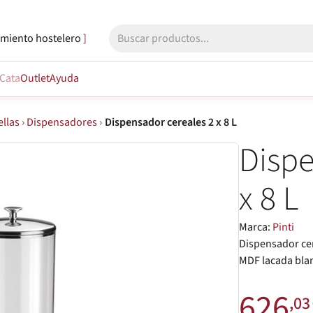
miento hostelero
Cata
Outlet
Ayuda
ellas
›
Dispensadores
›
Dispensador cereales 2 x 8 L
Dispe
x 8 L
Marca:
Pinti
Dispensador cer
MDF lacada bla
626
,03