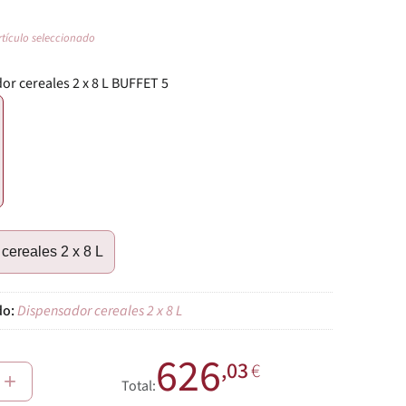
rtículo seleccionado
or cereales 2 x 8 L BUFFET 5
€
cereales 2 x 8 L
Dispensador cereales 2 x 8 L
626
,03
€
+
Total: