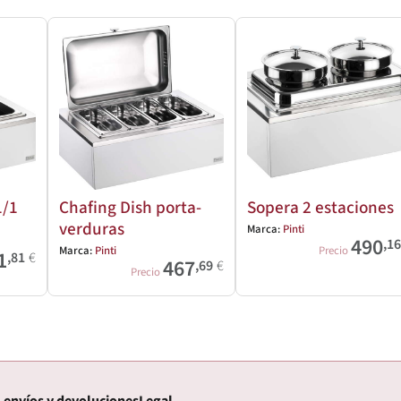
1/1
Chafing Dish porta-
Sopera 2 estaciones
verduras
Marca:
Pinti
490
,1
Marca:
Pinti
Precio
1
,81
€
467
,69
€
Precio