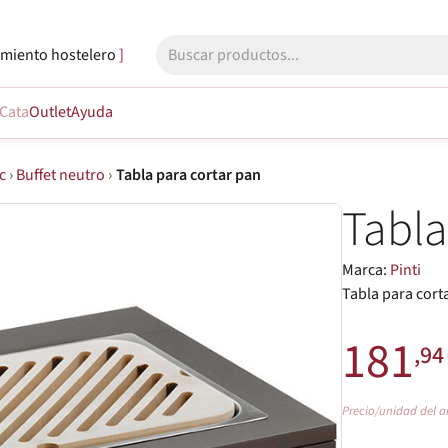
miento hostelero
Cata
Outlet
Ayuda
c
›
Buffet neutro
›
Tabla para cortar pan
Tabla
Marca:
Pinti
Tabla para cort
181
,94
Precio/unidad del a