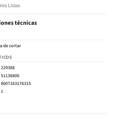
mis Listas
iones técnicas
a de cortar
TICOS
229388
51136800
8007163176315
1