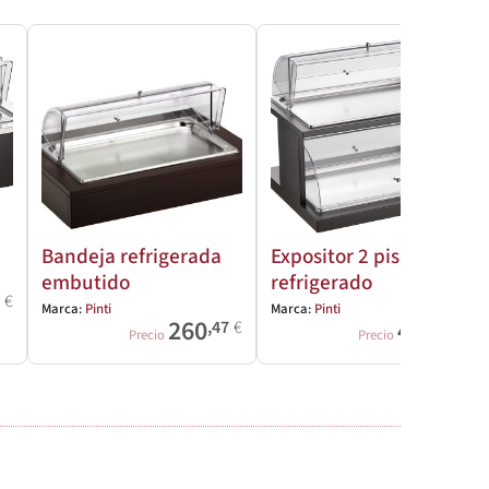
Bandeja refrigerada
Expositor 2 pisos
embutido
refrigerado
6
€
Marca:
Pinti
Marca:
Pinti
260
413
,47
€
,36
€
Precio
Precio