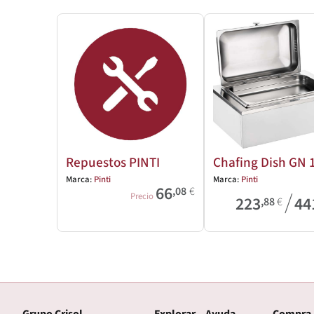
Repuestos PINTI
Chafing Dish GN 
Marca:
Pinti
Marca:
Pinti
66
,08
€
/
Precio
223
44
,88
€