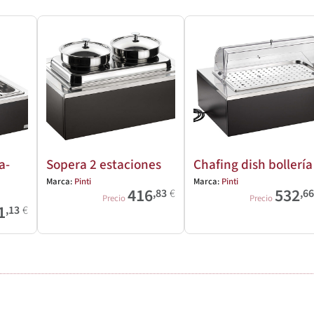
a-
Sopera 2 estaciones
Chafing dish bollería
Marca:
Pinti
Marca:
Pinti
416
532
,83
€
,6
Precio
Precio
1
,13
€