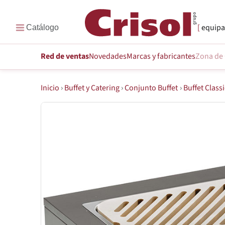
equipa
Red de ventas
Novedades
Marcas
y fabricantes
Zona de 
Inicio
›
Buffet y Catering
›
Conjunto Buffet
›
Buffet Classi