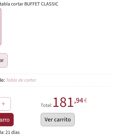
 tabla cortar BUFFET CLASSIC
€
ar
Tabla de cortar
181
,94
€
+
Total:
Ver carrito
arro
da:
21 días