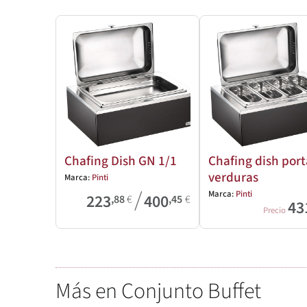
Chafing Dish GN 1/1
Chafing dish port
verduras
Marca:
Pinti
/
Marca:
Pinti
223
400
,88
€
,45
€
43
Precio
Más en Conjunto Buffet