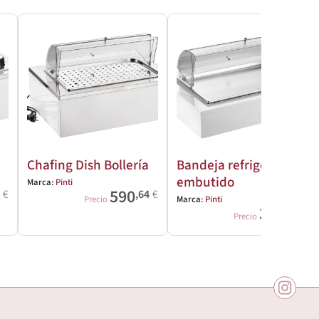
Chafing Dish Bollería
Bandeja refrigerada
embutido
Marca:
Pinti
590
6
€
,64
€
Precio
Marca:
Pinti
318
,86
€
Precio