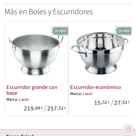
Más en Boles y Escurridores
24-48H
24-48H
Escurridor grande con
Escurridor económico
base
Marca:
Lacor
M
/
Marca:
Lacor
15
27
,52
€
,52
€
/
219
257
,84
€
,52
€