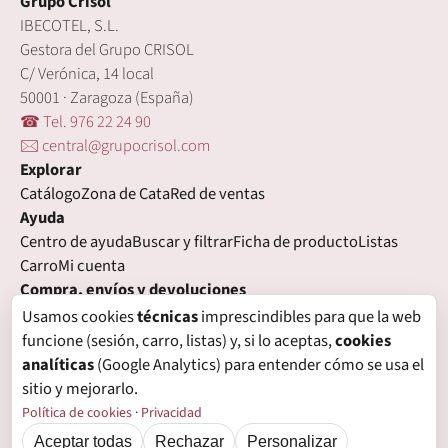
Grupo Crisol
IBECOTEL, S.L.
Gestora del Grupo CRISOL
C/ Verónica, 14 local
50001 · Zaragoza (España)
☎ Tel. 976 22 24 90
🖂 central@grupocrisol.com
Explorar
Catálogo
Zona de Cata
Red de ventas
Ayuda
Centro de ayuda
Buscar y filtrar
Ficha de producto
Listas
Carro
Mi cuenta
Compra, envíos y devoluciones
Condiciones de compra
Formas de pago
Gastos de envío
Usamos cookies
técnicas
imprescindibles para que la web
Plazos de entrega
Devoluciones
Garantía
funcione (sesión, carro, listas) y, si lo aceptas,
cookies
Legal
analíticas
(Google Analytics) para entender cómo se usa el
Aviso legal
Privacidad
Login con proveedores externos
sitio y mejorarlo.
Política de cookies
Preferencias de cookies
Política de cookies
·
Privacidad
Aceptar todas
Rechazar
Personalizar