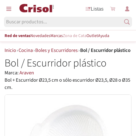
Listas
Red de ventas
Novedades
Marcas
Zona de Cata
Outlet
Ayuda
Inicio
›
Cocina
›
Boles y Escurridores
›
Bol / Escurridor plástico
Bol / Escurridor plástico
Marca:
Araven
Bol + Escurridor Ø23,5 cm o sólo escurridor Ø23,5, Ø28 o Ø35
cm.