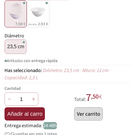
7,50 €
2,93 €
desde
Diámetro
23,5 cm
Artículos con entrega rápida
Diámetro: 23,5 cm · Altura: 12 cm ·
Capacidad: 2,5 L
Cantidad
7
,50
€
−
+
Total:
Ver carrito
Añadir al carro
Entrega estimada:
24-48h
Guardar en mis Listas