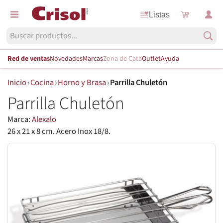
Listas
Red de ventas
Novedades
Marcas
Zona de Cata
Outlet
Ayuda
Inicio
›
Cocina
›
Horno y Brasa
›
Parrilla Chuletón
Parrilla Chuletón
Marca:
Alexalo
26 x 21 x 8 cm. Acero Inox 18/8.