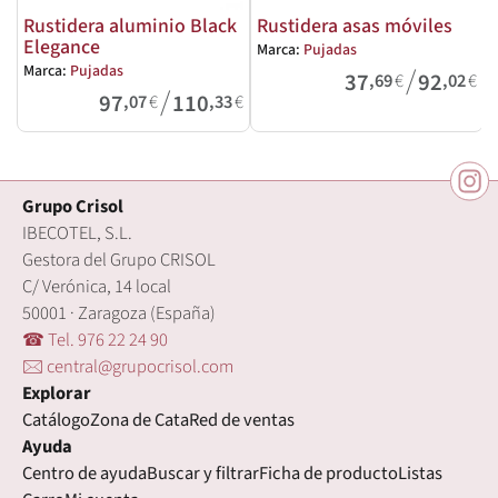
Rustidera aluminio Black
Rustidera asas móviles
Elegance
Marca:
Pujadas
M
/
Marca:
Pujadas
37
92
,69
€
,02
€
/
97
110
,07
€
,33
€
Grupo Crisol
IBECOTEL, S.L.
Gestora del Grupo CRISOL
C/ Verónica, 14 local
50001 · Zaragoza (España)
☎ Tel. 976 22 24 90
🖂 central@grupocrisol.com
Explorar
Catálogo
Zona de Cata
Red de ventas
Ayuda
Centro de ayuda
Buscar y filtrar
Ficha de producto
Listas