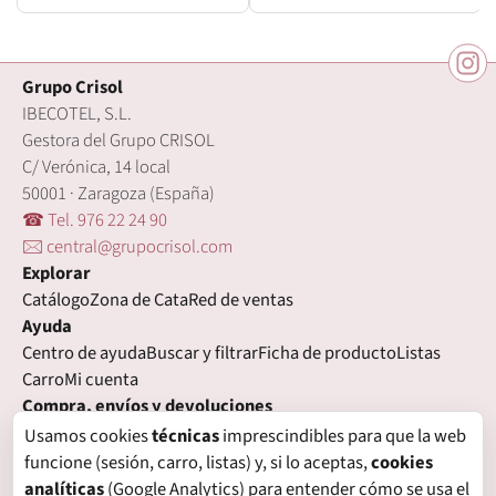
Grupo Crisol
IBECOTEL, S.L.
Gestora del Grupo CRISOL
C/ Verónica, 14 local
50001 · Zaragoza (España)
☎ Tel. 976 22 24 90
🖂 central@grupocrisol.com
Explorar
Catálogo
Zona de Cata
Red de ventas
Ayuda
Centro de ayuda
Buscar y filtrar
Ficha de producto
Listas
Carro
Mi cuenta
Compra, envíos y devoluciones
Condiciones de compra
Formas de pago
Gastos de envío
Usamos cookies
técnicas
imprescindibles para que la web
Plazos de entrega
Devoluciones
Garantía
funcione (sesión, carro, listas) y, si lo aceptas,
cookies
Legal
analíticas
(Google Analytics) para entender cómo se usa el