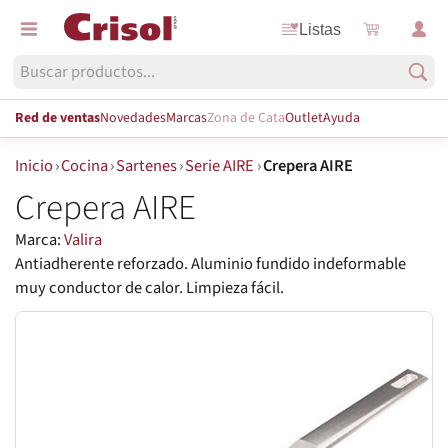
Listas
Red de ventas
Novedades
Marcas
Zona de Cata
Outlet
Ayuda
Inicio
›
Cocina
›
Sartenes
›
Serie AIRE
›
Crepera AIRE
Crepera AIRE
Marca:
Valira
Antiadherente reforzado. Aluminio fundido indeformable
muy conductor de calor. Limpieza fácil.