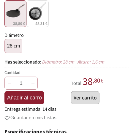
38,80 €
48,31 €
Diámetro
28 cm
Diámetro: 28 cm · Altura: 1,6 cm
Cantidad
38
,80
€
−
+
Total:
Ver carrito
Añadir al carro
Entrega estimada:
14 días
Guardar en mis Listas
Especificaciones técnicas