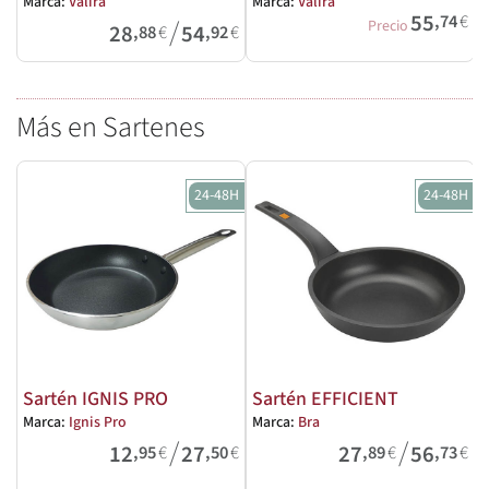
Marca:
Valira
Marca:
Valira
M
55
,74
€
/
Precio
28
54
,88
€
,92
€
Más en Sartenes
24-48H
24-48H
Sartén IGNIS PRO
Sartén EFFICIENT
Marca:
Ignis Pro
Marca:
Bra
M
/
/
12
27
27
56
,95
€
,50
€
,89
€
,73
€