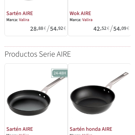
Sartén AIRE
Wok AIRE
Marca:
Valira
Marca:
Valira
M
/
/
28
54
42
54
,88
€
,92
€
,52
€
,09
€
Productos Serie AIRE
24-48H
Sartén AIRE
Sartén honda AIRE