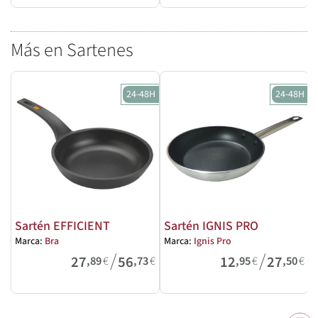
Más en Sartenes
24-48H
24-48H
Sartén EFFICIENT
Sartén IGNIS PRO
Marca:
Bra
Marca:
Ignis Pro
M
/
/
27
56
12
27
,89
€
,73
€
,95
€
,50
€