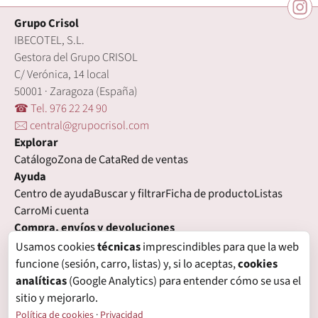
Grupo Crisol
IBECOTEL, S.L.
Gestora del Grupo CRISOL
C/ Verónica, 14 local
50001 · Zaragoza (España)
☎ Tel. 976 22 24 90
🖂 central@grupocrisol.com
Explorar
Catálogo
Zona de Cata
Red de ventas
Ayuda
Centro de ayuda
Buscar y filtrar
Ficha de producto
Listas
Carro
Mi cuenta
Compra, envíos y devoluciones
Condiciones de compra
Formas de pago
Gastos de envío
Usamos cookies
técnicas
imprescindibles para que la web
Plazos de entrega
Devoluciones
Garantía
funcione (sesión, carro, listas) y, si lo aceptas,
cookies
Legal
analíticas
(Google Analytics) para entender cómo se usa el
Aviso legal
Privacidad
Login con proveedores externos
sitio y mejorarlo.
Política de cookies
Preferencias de cookies
Política de cookies
·
Privacidad