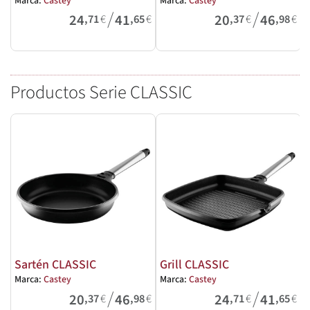
Marca:
Castey
Marca:
Castey
M
/
/
24
41
20
46
,71
€
,65
€
,37
€
,98
€
Productos Serie CLASSIC
Sartén CLASSIC
Grill CLASSIC
Marca:
Castey
Marca:
Castey
M
/
/
20
46
24
41
,37
€
,98
€
,71
€
,65
€