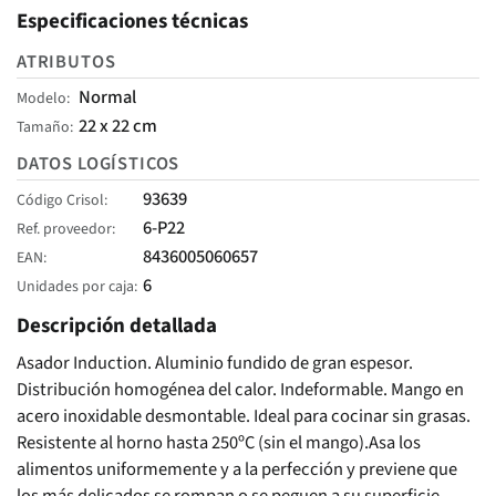
Especificaciones técnicas
ATRIBUTOS
Normal
Modelo
22 x 22 cm
Tamaño
DATOS LOGÍSTICOS
93639
Código Crisol
6-P22
Ref. proveedor
8436005060657
EAN
6
Unidades por caja
Descripción detallada
Asador Induction. Aluminio fundido de gran espesor.
Distribución homogénea del calor. Indeformable. Mango en
acero inoxidable desmontable. Ideal para cocinar sin grasas.
Resistente al horno hasta 250ºC (sin el mango).Asa los
alimentos uniformemente y a la perfección y previene que
los más delicados se rompan o se peguen a su superficie,