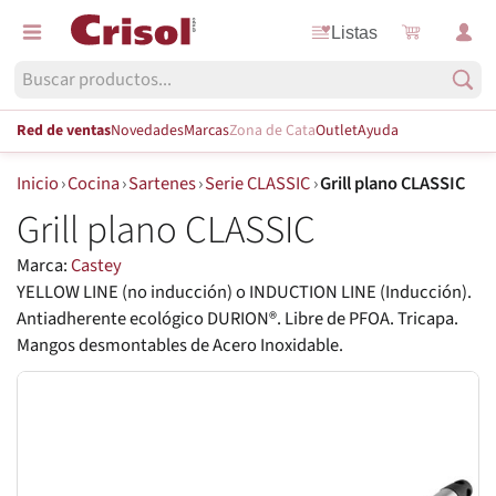
Listas
Red de ventas
Novedades
Marcas
Zona de Cata
Outlet
Ayuda
Inicio
›
Cocina
›
Sartenes
›
Serie CLASSIC
›
Grill plano CLASSIC
Grill plano CLASSIC
Marca:
Castey
YELLOW LINE (no inducción) o INDUCTION LINE (Inducción).
Antiadherente ecológico DURION®. Libre de PFOA. Tricapa.
Mangos desmontables de Acero Inoxidable.