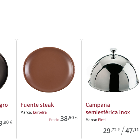
gro
Fuente steak
Campana
semiesférica inox
Marca:
Eurodra
38
,50
€
Precio
Marca:
Pinti
9
,90
€
/
29
47
,72
€
,1