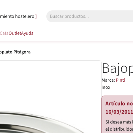
miento hostelero
Cata
Outlet
Ayuda
oplato Pitágora
Bajop
Marca:
Pinti
Inox
Artículo n
16/03/2011
Si desea más 
el distribuido