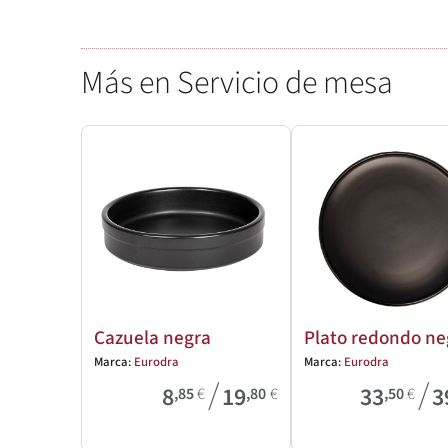
Más en Servicio de mesa
Cazuela negra
Plato redondo ne
Marca:
Eurodra
Marca:
Eurodra
/
/
8
19
33
3
,85
€
,80
€
,50
€