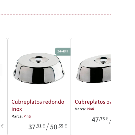
24-48H
Cubreplatos redondo
Cubreplatos oval inox
inox
Marca:
Pinti
/
Marca:
Pinti
47
57
,73
€
,82
€
/
37
50
1
€
,91
€
,55
€