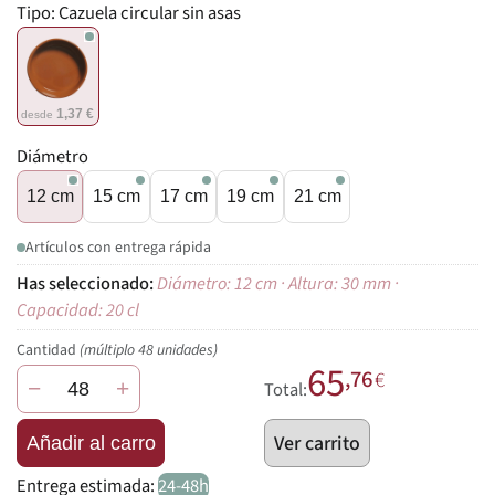
Tipo:
Cazuela circular sin asas
1,37 €
desde
Diámetro
12 cm
15 cm
17 cm
19 cm
21 cm
Artículos con entrega rápida
Diámetro: 12 cm · Altura: 30 mm ·
Capacidad: 20 cl
Cantidad
(múltiplo 48 unidades)
65
,76
€
−
+
Total:
Ver carrito
Añadir al carro
Entrega estimada:
24-48h