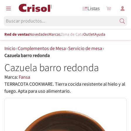
Listas
Red de ventas
Novedades
Marcas
Zona de Cata
Outlet
Ayuda
Inicio
›
Complementos de Mesa
›
Servicio de mesa
›
Cazuela barro redonda
Cazuela barro redonda
Marca:
Fansa
TERRACOTA COOKWARE. Tierra cocida resistente al hielo y al
fuego. Apta para uso alimentario.