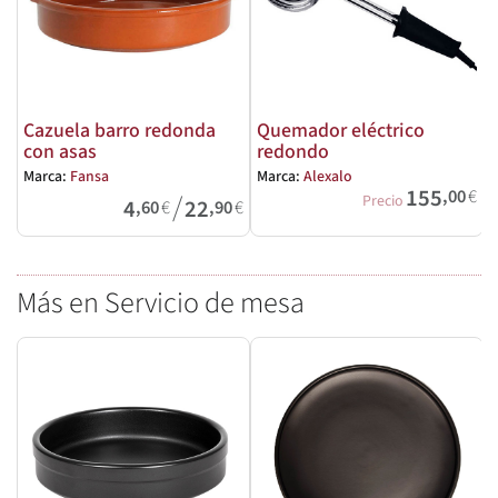
Cazuela barro redonda
Quemador eléctrico
con asas
redondo
M
Marca:
Fansa
Marca:
Alexalo
155
,00
€
/
Precio
4
22
,60
€
,90
€
Más en Servicio de mesa