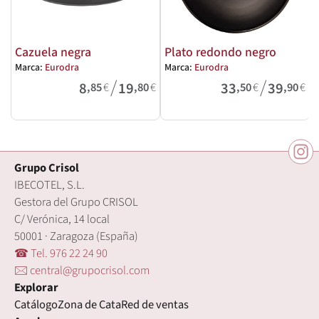
Cazuela negra
Plato redondo negro
Marca:
Eurodra
Marca:
Eurodra
M
/
/
8
19
33
39
,85
€
,80
€
,50
€
,90
€
Grupo Crisol
IBECOTEL, S.L.
Gestora del Grupo CRISOL
C/ Verónica, 14 local
50001 · Zaragoza (España)
☎ Tel. 976 22 24 90
🖂 central@grupocrisol.com
Explorar
Catálogo
Zona de Cata
Red de ventas