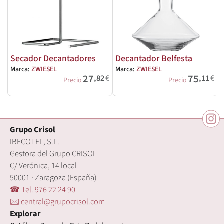
Secador Decantadores
Decantador Belfesta
Marca:
ZWIESEL
Marca:
ZWIESEL
M
27
75
,82
€
,11
€
Precio
Precio
Grupo Crisol
IBECOTEL, S.L.
Gestora del Grupo CRISOL
C/ Verónica, 14 local
50001 · Zaragoza (España)
☎ Tel. 976 22 24 90
🖂 central@grupocrisol.com
Explorar