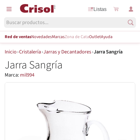
Listas
Red de ventas
Novedades
Marcas
Zona de Cata
Outlet
Ayuda
Inicio
›
Cristalería
›
Jarras y Decantadores
›
Jarra Sangría
Jarra Sangría
Marca:
mil994