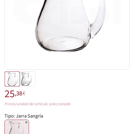
25
,38
€
Precio/unidad del artículo seleccionado
Tipo:
Jarra Sangría