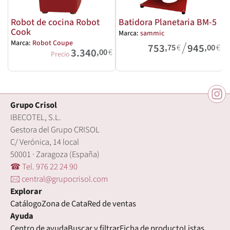
Robot de cocina Robot
Batidora Planetaria BM-5
Cook
Marca:
sammic
/
Marca:
Robot Coupe
M
753
945
,75
€
,00
€
3.340
,00
€
Precio
Grupo Crisol
IBECOTEL, S.L.
Gestora del Grupo CRISOL
C/ Verónica, 14 local
50001 · Zaragoza (España)
☎ Tel. 976 22 24 90
🖂 central@grupocrisol.com
Explorar
Catálogo
Zona de Cata
Red de ventas
Ayuda
Centro de ayuda
Buscar y filtrar
Ficha de producto
Listas