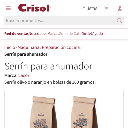
Listas
Red de ventas
Novedades
Marcas
Zona de Cata
Outlet
Ayuda
Inicio
›
Maquinaria
›
Preparación cocina
›
Serrín para ahumador
Serrín para ahumador
Marca:
Lacor
Serrín olivo o naranjo en bolsas de 100 gramos.