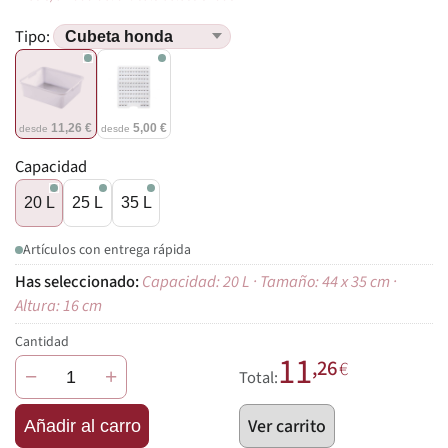
Tipo:
11,26 €
5,00 €
desde
desde
Capacidad
20 L
25 L
35 L
Artículos con entrega rápida
Capacidad: 20 L · Tamaño: 44 x 35 cm ·
Altura: 16 cm
Cantidad
11
,26
€
−
+
Total:
Ver carrito
Añadir al carro