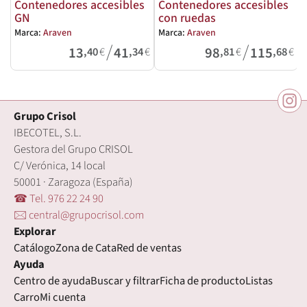
Contenedores accesibles
Contenedores accesibles
GN
con ruedas
Marca:
Araven
Marca:
Araven
M
/
/
13
41
98
115
,40
€
,34
€
,81
€
,68
€
Grupo Crisol
IBECOTEL, S.L.
Gestora del Grupo CRISOL
C/ Verónica, 14 local
50001 · Zaragoza (España)
☎ Tel. 976 22 24 90
🖂 central@grupocrisol.com
Explorar
Catálogo
Zona de Cata
Red de ventas
Ayuda
Centro de ayuda
Buscar y filtrar
Ficha de producto
Listas
Carro
Mi cuenta