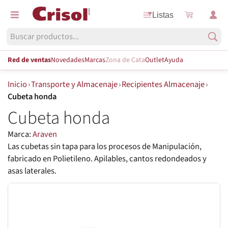
Listas
Red de ventas
Novedades
Marcas
Zona de Cata
Outlet
Ayuda
Inicio
›
Transporte y Almacenaje
›
Recipientes Almacenaje
›
Cubeta honda
Cubeta honda
Marca:
Araven
Las cubetas sin tapa para los procesos de Manipulación,
fabricado en Polietileno. Apilables, cantos redondeados y
asas laterales.