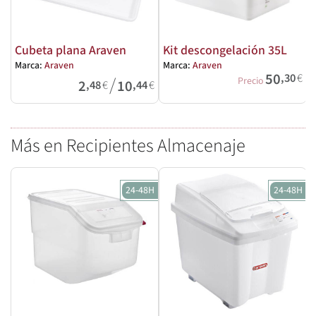
Cubeta plana Araven
Kit descongelación 35L
Marca:
Araven
Marca:
Araven
M
50
,30
€
/
Precio
2
10
,48
€
,44
€
Más en Recipientes Almacenaje
24-48H
24-48H