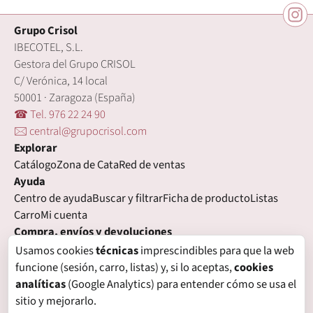
Grupo Crisol
IBECOTEL, S.L.
Gestora del Grupo CRISOL
C/ Verónica, 14 local
50001 · Zaragoza (España)
☎ Tel. 976 22 24 90
🖂 central@grupocrisol.com
Explorar
Catálogo
Zona de Cata
Red de ventas
Ayuda
Centro de ayuda
Buscar y filtrar
Ficha de producto
Listas
Carro
Mi cuenta
Compra, envíos y devoluciones
Condiciones de compra
Formas de pago
Gastos de envío
Usamos cookies
técnicas
imprescindibles para que la web
Plazos de entrega
Devoluciones
Garantía
funcione (sesión, carro, listas) y, si lo aceptas,
cookies
Legal
analíticas
(Google Analytics) para entender cómo se usa el
Aviso legal
Privacidad
Login con proveedores externos
sitio y mejorarlo.