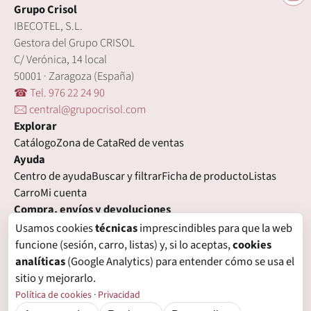
Grupo Crisol
IBECOTEL, S.L.
Gestora del Grupo CRISOL
C/ Verónica, 14 local
50001 · Zaragoza (España)
☎ Tel. 976 22 24 90
🖂 central@grupocrisol.com
Explorar
Catálogo
Zona de Cata
Red de ventas
Ayuda
Centro de ayuda
Buscar y filtrar
Ficha de producto
Listas
Carro
Mi cuenta
Compra, envíos y devoluciones
Condiciones de compra
Formas de pago
Gastos de envío
Usamos cookies
técnicas
imprescindibles para que la web
Plazos de entrega
Devoluciones
Garantía
funcione (sesión, carro, listas) y, si lo aceptas,
cookies
Legal
analíticas
(Google Analytics) para entender cómo se usa el
Aviso legal
Privacidad
Login con proveedores externos
sitio y mejorarlo.
Política de cookies
Preferencias de cookies
Política de cookies
·
Privacidad