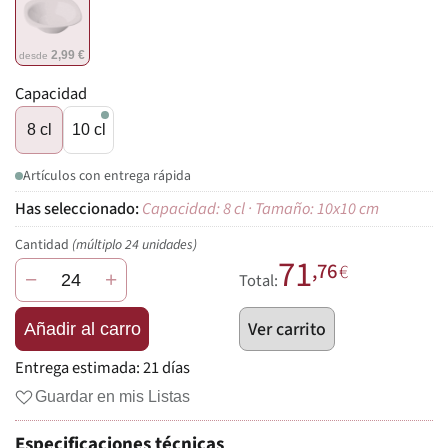
2,99 €
desde
Capacidad
8 cl
10 cl
Artículos con entrega rápida
Capacidad: 8 cl · Tamaño: 10x10 cm
Cantidad
(múltiplo 24 unidades)
71
,76
€
−
+
Total:
Ver carrito
Añadir al carro
Entrega estimada:
21 días
Guardar en mis Listas
Especificaciones técnicas