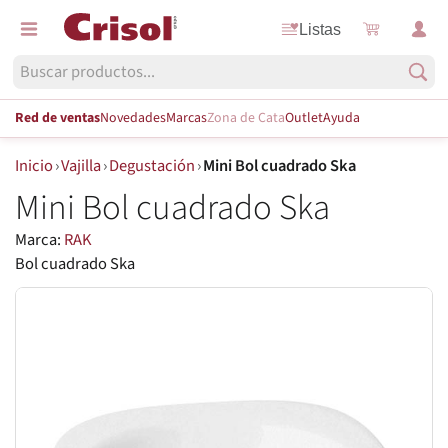
Listas
Red de ventas
Novedades
Marcas
Zona de Cata
Outlet
Ayuda
Inicio
›
Vajilla
›
Degustación
›
Mini Bol cuadrado Ska
Mini Bol cuadrado Ska
Marca:
RAK
Bol cuadrado Ska