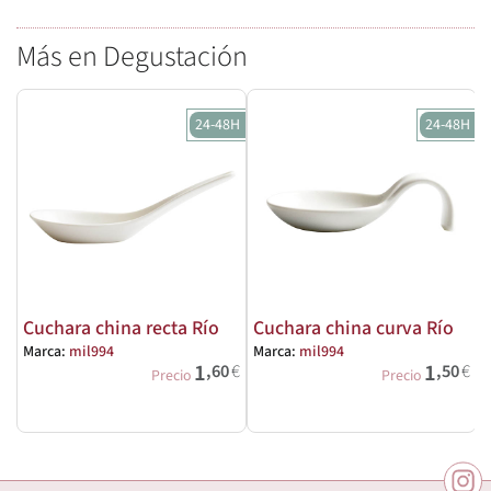
Más en Degustación
24-48H
24-48H
Cuchara china recta Río
Cuchara china curva Río
Marca:
mil994
Marca:
mil994
M
1
1
,60
€
,50
€
Precio
Precio