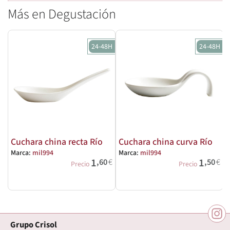
Más en Degustación
24-48H
24-48H
Cuchara china recta Río
Cuchara china curva Río
Marca:
mil994
Marca:
mil994
M
1
1
,60
€
,50
€
Precio
Precio
Grupo Crisol