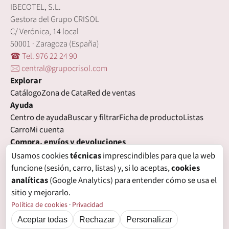
IBECOTEL, S.L.
Gestora del Grupo CRISOL
C/ Verónica, 14 local
50001 · Zaragoza (España)
☎ Tel. 976 22 24 90
🖂 central@grupocrisol.com
Explorar
Catálogo
Zona de Cata
Red de ventas
Ayuda
Centro de ayuda
Buscar y filtrar
Ficha de producto
Listas
Carro
Mi cuenta
Compra, envíos y devoluciones
Condiciones de compra
Formas de pago
Gastos de envío
Usamos cookies
técnicas
imprescindibles para que la web
Plazos de entrega
Devoluciones
Garantía
funcione (sesión, carro, listas) y, si lo aceptas,
cookies
Legal
analíticas
(Google Analytics) para entender cómo se usa el
Aviso legal
Privacidad
Login con proveedores externos
sitio y mejorarlo.
Política de cookies
Preferencias de cookies
Política de cookies
·
Privacidad
Aceptar todas
Rechazar
Personalizar