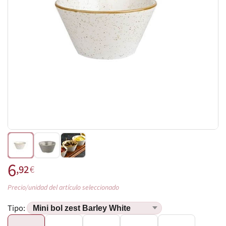
6
,92
€
Precio/unidad del artículo seleccionado
Tipo: