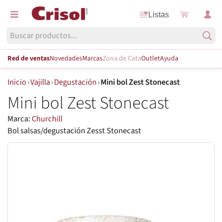
Listas
Red de ventas
Novedades
Marcas
Zona de Cata
Outlet
Ayuda
Inicio
›
Vajilla
›
Degustación
›
Mini bol Zest Stonecast
Mini bol Zest Stonecast
Marca:
Churchill
Bol salsas/degustación Zesst Stonecast