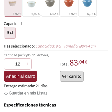
6,92 €
6,92 €
6,92 €
6,92 €
6,92 €
Capacidad
9 cl
Capacidad: 9 cl · Tamaño: Ø8x↑4 cm
Cantidad
(múltiplo 12 unidades)
83
,04
€
−
+
Total:
Ver carrito
Añadir al carro
Entrega estimada:
21 días
Guardar en mis Listas
Especificaciones técnicas