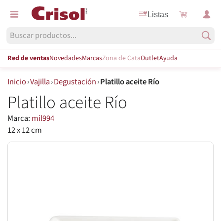
Listas
Red de ventas
Novedades
Marcas
Zona de Cata
Outlet
Ayuda
Inicio
›
Vajilla
›
Degustación
›
Platillo aceite Río
Platillo aceite Río
Marca:
mil994
12 x 12 cm