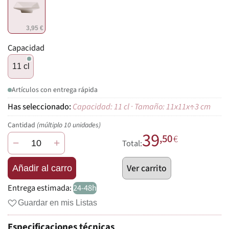
3,95 €
Capacidad
11 cl
Artículos con entrega rápida
Capacidad: 11 cl · Tamaño: 11x11x↑3 cm
Cantidad
(múltiplo 10 unidades)
39
,50
€
−
+
Total:
Ver carrito
Añadir al carro
Entrega estimada:
24-48h
Guardar en mis Listas
Especificaciones técnicas