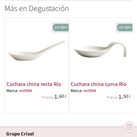
Más en Degustación
24-48H
24-48H
Cuchara china recta Río
Cuchara china curva Río
Marca:
mil994
Marca:
mil994
M
1
1
,60
€
,50
€
Precio
Precio
Grupo Crisol