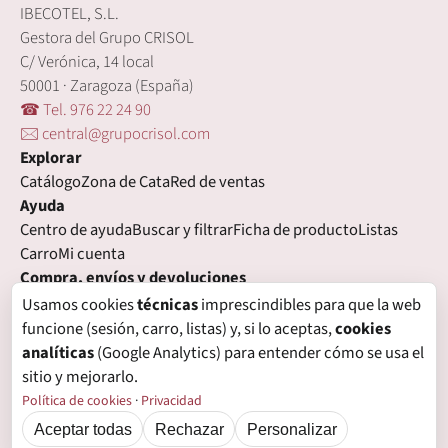
IBECOTEL, S.L.
Gestora del Grupo CRISOL
C/ Verónica, 14 local
50001 · Zaragoza (España)
☎ Tel. 976 22 24 90
🖂 central@grupocrisol.com
Explorar
Catálogo
Zona de Cata
Red de ventas
Ayuda
Centro de ayuda
Buscar y filtrar
Ficha de producto
Listas
Carro
Mi cuenta
Compra, envíos y devoluciones
Condiciones de compra
Formas de pago
Gastos de envío
Usamos cookies
técnicas
imprescindibles para que la web
Plazos de entrega
Devoluciones
Garantía
funcione (sesión, carro, listas) y, si lo aceptas,
cookies
Legal
analíticas
(Google Analytics) para entender cómo se usa el
Aviso legal
Privacidad
Login con proveedores externos
sitio y mejorarlo.
Política de cookies
Preferencias de cookies
Política de cookies
·
Privacidad
Aceptar todas
Rechazar
Personalizar
© Grupo Crisol, 2026 — IBECOTEL, S.L. Todos los derechos reservados.