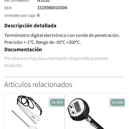
N3110
Ref. proveedor
3325980010304
EAN
6
Unidades por caja
Descripción detallada
Termómetro digital electrónico con sonda de penetración.
Precisión +-1ºC. Rango de -50ºC +300ºC.
Documentación
Por ahora no hay documentación disponible para este
producto.
Artículos relacionados
24-48H
24-48H