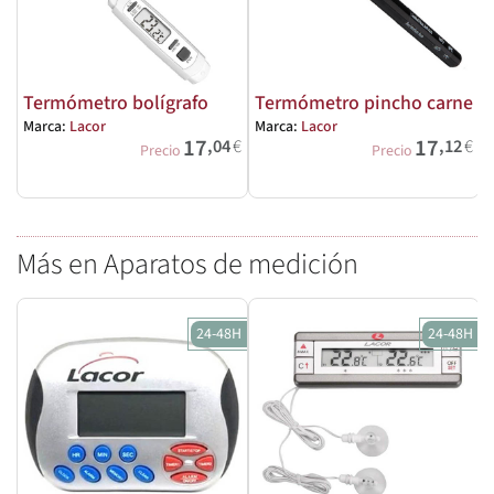
Termómetro bolígrafo
Termómetro pincho carne
Marca:
Lacor
Marca:
Lacor
17
17
,04
€
,12
€
M
Precio
Precio
Más en Aparatos de medición
24-48H
24-48H