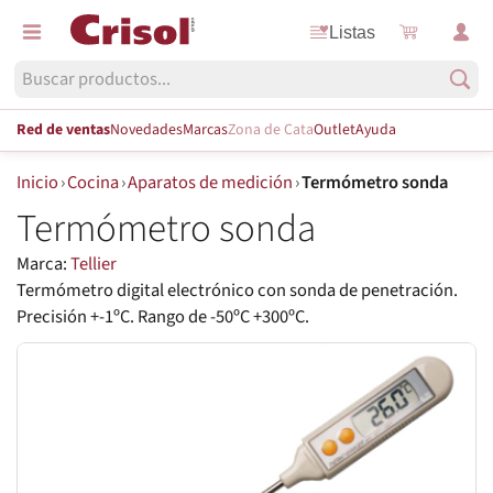
Listas
Red de ventas
Novedades
Marcas
Zona de Cata
Outlet
Ayuda
Inicio
›
Cocina
›
Aparatos de medición
›
Termómetro sonda
Termómetro sonda
Marca:
Tellier
Termómetro digital electrónico con sonda de penetración.
Precisión +-1ºC. Rango de -50ºC +300ºC.