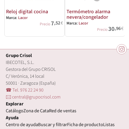
Reloj digital cocina
Termómetro alarma
nevera/congelador
Marca:
Lacor
M
7
,52
€
Marca:
Lacor
Precio
30
,96
€
Precio
Grupo Crisol
IBECOTEL, S.L.
Gestora del Grupo CRISOL
C/ Verónica, 14 local
50001 · Zaragoza (España)
☎ Tel. 976 22 24 90
🖂 central@grupocrisol.com
Explorar
Catálogo
Zona de Cata
Red de ventas
Ayuda
Centro de ayuda
Buscar y filtrar
Ficha de producto
Listas