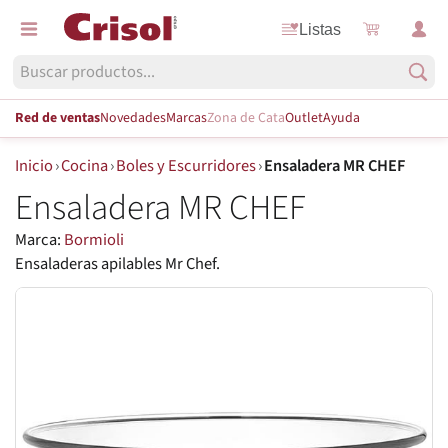
Listas
Red de ventas
Novedades
Marcas
Zona de Cata
Outlet
Ayuda
Inicio
›
Cocina
›
Boles y Escurridores
›
Ensaladera MR CHEF
Ensaladera MR CHEF
Marca:
Bormioli
Ensaladeras apilables Mr Chef.