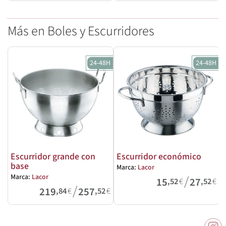
Más en Boles y Escurridores
24-48H
24-48H
Escurridor grande con
Escurridor económico
base
Marca:
Lacor
M
/
Marca:
Lacor
15
27
,52
€
,52
€
/
219
257
,84
€
,52
€