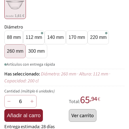
1,61 €
desde
Diámetro
88 mm
112 mm
140 mm
170 mm
220 mm
260 mm
300 mm
Artículos con entrega rápida
Diámetro: 260 mm · Altura: 112 mm ·
Capacidad: 200 cl
Cantidad
(múltiplo 6 unidades)
65
,94
€
−
+
Total:
Ver carrito
Añadir al carro
Entrega estimada:
28 días