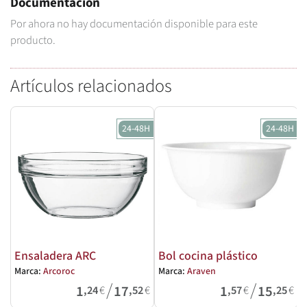
Documentación
Por ahora no hay documentación disponible para este
producto.
Artículos relacionados
24-48H
24-48H
Ensaladera ARC
Bol cocina plástico
Marca:
Arcoroc
Marca:
Araven
/
/
1
17
1
15
,24
€
,52
€
,57
€
,25
€