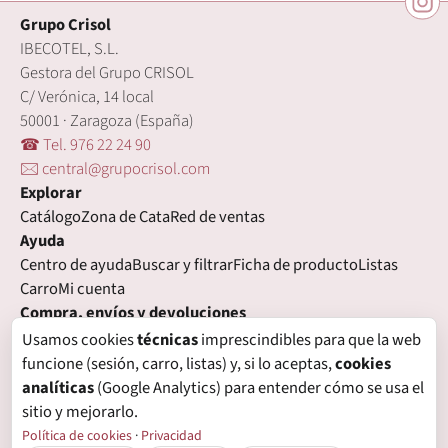
Grupo Crisol
IBECOTEL, S.L.
Gestora del Grupo CRISOL
C/ Verónica, 14 local
50001 · Zaragoza (España)
☎ Tel. 976 22 24 90
🖂 central@grupocrisol.com
Explorar
Catálogo
Zona de Cata
Red de ventas
Ayuda
Centro de ayuda
Buscar y filtrar
Ficha de producto
Listas
Carro
Mi cuenta
Compra, envíos y devoluciones
Condiciones de compra
Formas de pago
Gastos de envío
Usamos cookies
técnicas
imprescindibles para que la web
Plazos de entrega
Devoluciones
Garantía
funcione (sesión, carro, listas) y, si lo aceptas,
cookies
Legal
analíticas
(Google Analytics) para entender cómo se usa el
Aviso legal
Privacidad
Login con proveedores externos
sitio y mejorarlo.
Política de cookies
Preferencias de cookies
Política de cookies
·
Privacidad