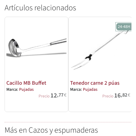
Artículos relacionados
24-48H
Cacillo MB Buffet
Tenedor carne 2 púas
Marca:
Pujadas
Marca:
Pujadas
M
12
16
,77
€
,82
€
Precio
Precio
Más en Cazos y espumaderas