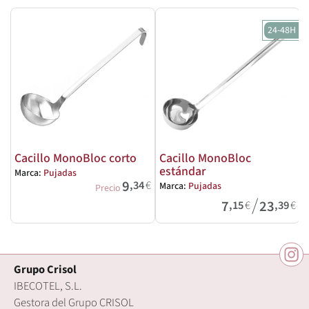
24-48H
Cacillo MonoBloc corto
Cacillo MonoBloc
estándar
Marca:
Pujadas
M
9
,34
€
Marca:
Pujadas
Precio
/
7
23
,15
€
,39
€
Grupo Crisol
IBECOTEL, S.L.
Gestora del Grupo CRISOL