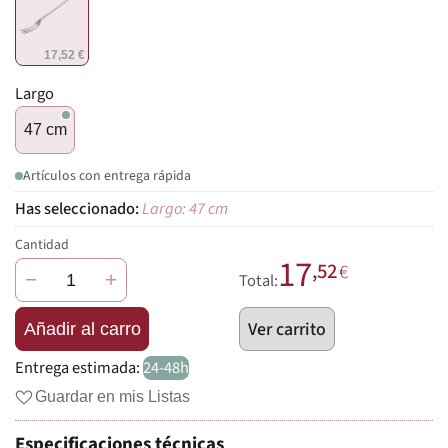
17,52 €
Largo
47 cm
Artículos con entrega rápida
Largo: 47 cm
Cantidad
17
,52
€
−
+
Total:
Ver carrito
Añadir al carro
Entrega estimada:
24-48h
Guardar en mis Listas
Especificaciones técnicas