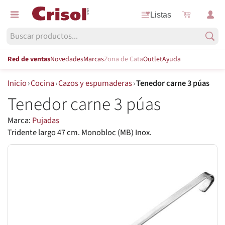
Listas
Red de ventas
Novedades
Marcas
Zona de Cata
Outlet
Ayuda
Inicio
›
Cocina
›
Cazos y espumaderas
›
Tenedor carne 3 púas
Tenedor carne 3 púas
Marca:
Pujadas
Tridente largo 47 cm. Monobloc (MB) Inox.