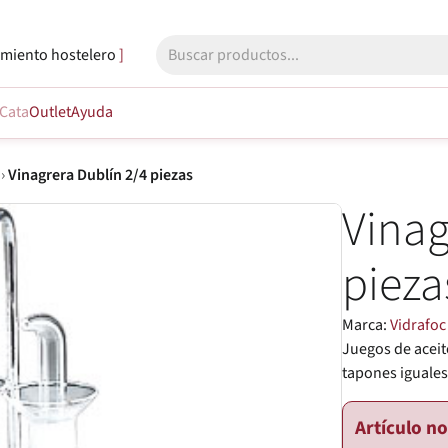
miento hostelero
Cata
Outlet
Ayuda
›
Vinagrera Dublín 2/4 piezas
Vinag
pieza
Marca:
Vidrafoc
Juegos de aceit
tapones iguales
Artículo n