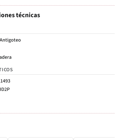
iones técnicas
 Antigoteo
adera
TICOS
21493
JD2P