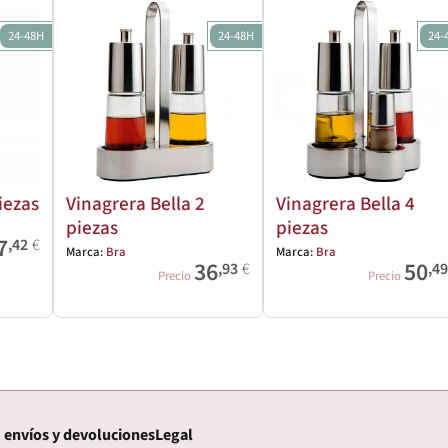
24-48H
24-48H
24-
iezas
Vinagrera Bella 2
Vinagrera Bella 4
piezas
piezas
7
,42
€
Marca:
Bra
Marca:
Bra
36
50
,93
€
,4
Precio
Precio
 envíos y devoluciones
Legal