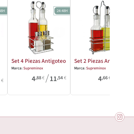
48H
24-48H
24-48H
Set 4 Piezas Antigoteo
Set 2 Piezas Antigoteo
Marca:
Supreminox
Marca:
Supreminox
/
/
4
11
4
7
,88
€
,54
€
,66
€
,62
€
9
€