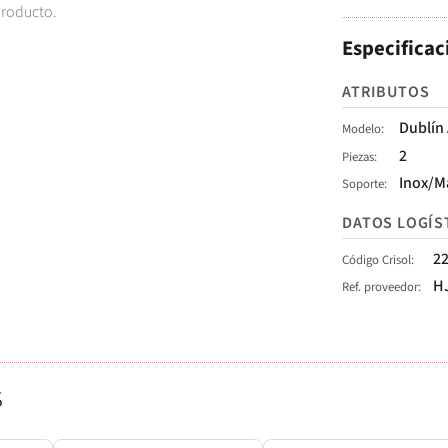
producto.
Especificac
ATRIBUTOS
Dublín
Modelo
2
Piezas
Inox/M
Soporte
DATOS LOGÍS
2
Código Crisol
H
Ref. proveedor
s