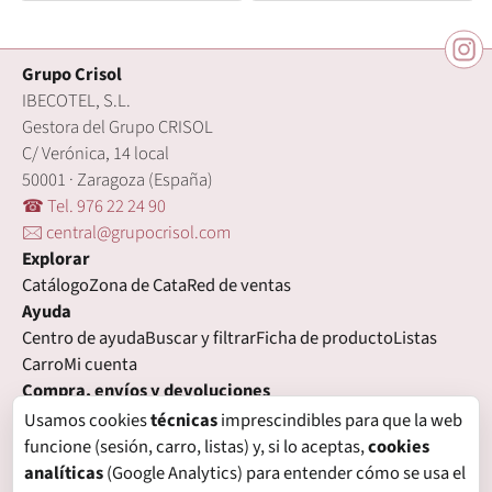
Grupo Crisol
IBECOTEL, S.L.
Gestora del Grupo CRISOL
C/ Verónica, 14 local
50001 · Zaragoza (España)
☎ Tel. 976 22 24 90
🖂 central@grupocrisol.com
Explorar
Catálogo
Zona de Cata
Red de ventas
Ayuda
Centro de ayuda
Buscar y filtrar
Ficha de producto
Listas
Carro
Mi cuenta
Compra, envíos y devoluciones
Condiciones de compra
Formas de pago
Gastos de envío
Usamos cookies
técnicas
imprescindibles para que la web
Plazos de entrega
Devoluciones
Garantía
funcione (sesión, carro, listas) y, si lo aceptas,
cookies
Legal
analíticas
(Google Analytics) para entender cómo se usa el