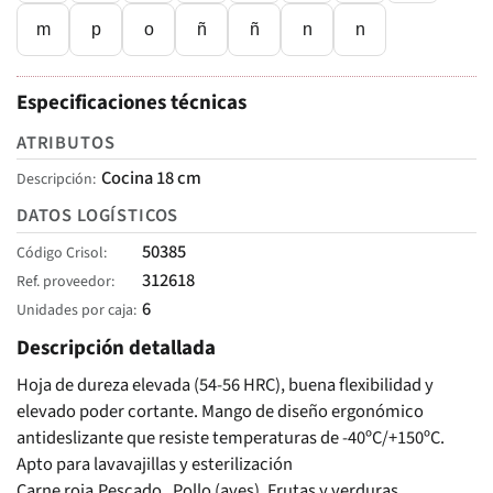
m
p
o
ñ
ñ
n
n
Especificaciones técnicas
ATRIBUTOS
Cocina 18 cm
Descripción
DATOS LOGÍSTICOS
50385
Código Crisol
312618
Ref. proveedor
6
Unidades por caja
Descripción detallada
Hoja de dureza elevada (54-56 HRC), buena flexibilidad y
elevado poder cortante. Mango de diseño ergonómico
antideslizante que resiste temperaturas de -40ºC/+150ºC.
Apto para lavavajillas y esterilización
Carne roja,Pescado , Pollo (aves), Frutas y verduras,