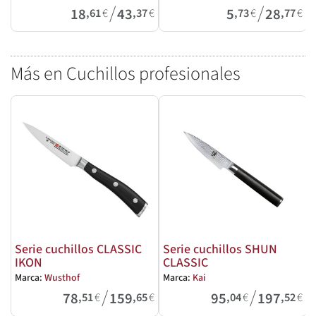
/
/
18
43
5
28
,61
€
,37
€
,73
€
,77
€
Más en Cuchillos profesionales
Serie cuchillos CLASSIC
Serie cuchillos SHUN
IKON
CLASSIC
Marca:
Wusthof
Marca:
Kai
M
/
/
78
159
95
197
,51
€
,65
€
,04
€
,52
€