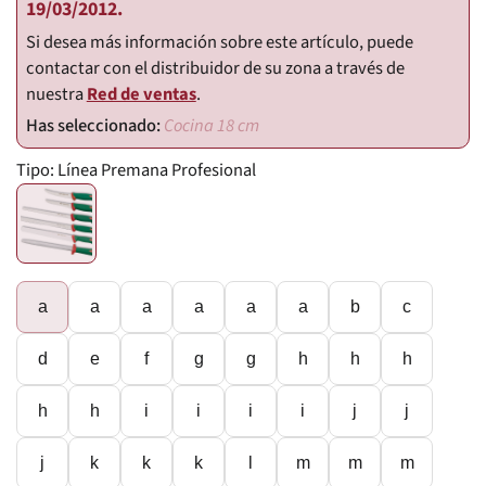
19/03/2012.
Si desea más información sobre este artículo, puede
contactar con el distribuidor de su zona a través de
nuestra
Red de ventas
.
Cocina 18 cm
Tipo:
Línea Premana Profesional
a
a
a
a
a
a
b
c
d
e
f
g
g
h
h
h
h
h
i
i
i
i
j
j
j
k
k
k
l
m
m
m