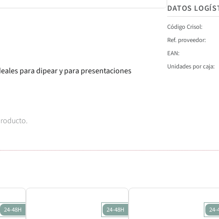
DATOS LOGÍS
Código Crisol
Ref. proveedor
EAN
Unidades por caja
eales para dipear y para presentaciones
producto.
24-48H
24-48H
24-