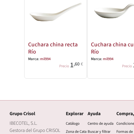
Cuchara china recta
Cuchara china cu
Río
Río
Marca:
mil994
Marca:
mil994
1
,60
€
Precio
Precio
Grupo Crisol
Explorar
Ayuda
Compra,
IBECOTEL, S.L.
Catálogo
Centro de ayuda
Condicion
Gestora del Grupo CRISOL
Zona de Cata
Buscar y filtrar
Formas de