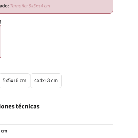
Tamaño: 5x5x↑4 cm
g
5x5x↑6 cm
4x4x↑3 cm
iones técnicas
 cm