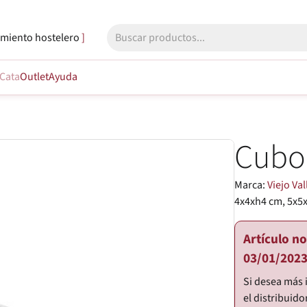
miento hostelero
Cata
Outlet
Ayuda
Cubo
Marca:
Viejo Val
4x4xh4 cm, 5x5
Artículo n
03/01/2023
Si desea más 
el distribuido