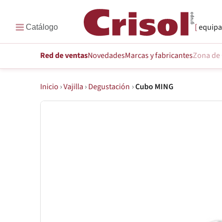
equipa
Red de ventas
Novedades
Marcas
y fabricantes
Zona de 
Inicio
›
Vajilla
›
Degustación
›
Cubo MING