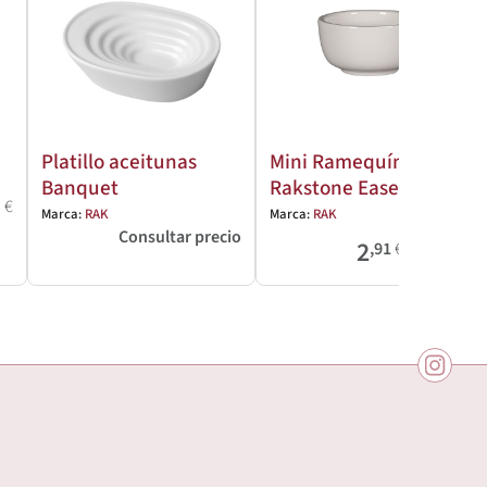
Platillo aceitunas
Mini Ramequín
Banquet
Rakstone Ease
5
€
Marca:
RAK
Marca:
RAK
Consultar precio
/
2
6
,91
€
,45
€