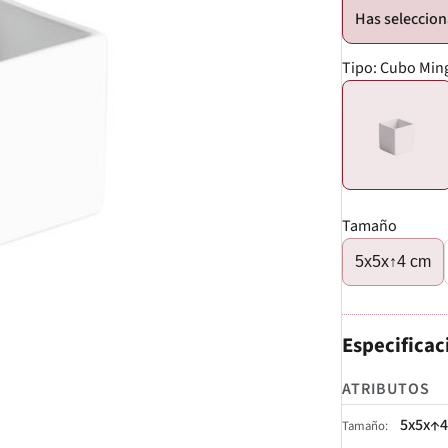
Tipo:
Cubo Min
Tamaño
5x5x↑4 cm
Especificac
ATRIBUTOS
5x5x↑4
Tamaño