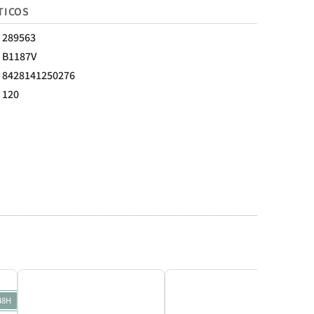
TICOS
289563
B1187V
8428141250276
120
48H
24-48H