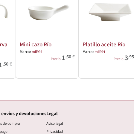
rva
Mini cazo Río
Platillo aceite Río
Marca:
mil994
Marca:
mil994
1
3
,60
€
,9
Precio
Precio
1
,50
€
 envíos y devoluciones
Legal
es de compra
Aviso legal
 pago
Privacidad