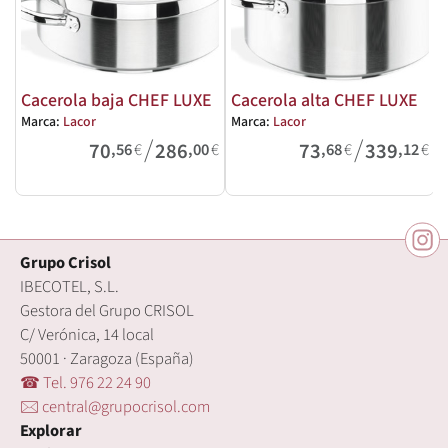
Cacerola baja CHEF LUXE
Cacerola alta CHEF LUXE
Marca:
Lacor
Marca:
Lacor
M
/
/
70
286
73
339
,56
€
,00
€
,68
€
,12
€
Grupo Crisol
IBECOTEL, S.L.
Gestora del Grupo CRISOL
C/ Verónica, 14 local
50001 · Zaragoza (España)
☎ Tel. 976 22 24 90
🖂 central@grupocrisol.com
Explorar