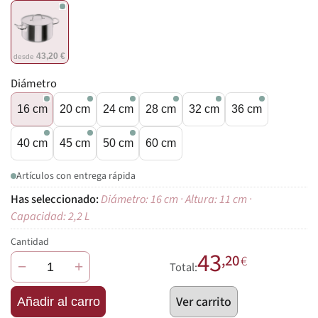
43,20 €
desde
Diámetro
16 cm
20 cm
24 cm
28 cm
32 cm
36 cm
40 cm
45 cm
50 cm
60 cm
Artículos con entrega rápida
Diámetro: 16 cm · Altura: 11 cm ·
Capacidad: 2,2 L
Cantidad
43
,20
€
−
+
Total:
Ver carrito
Añadir al carro