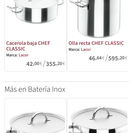
Cacerola baja CHEF
Olla recta CHEF CLASSIC
CLASSIC
Marca:
Lacor
M
/
Marca:
Lacor
46
595
,64
€
,20
€
/
42
355
,00
€
,20
€
Más en Batería Inox