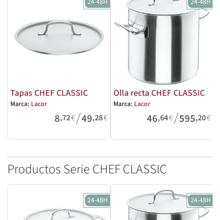
24-48H
24-48H
Tapas CHEF CLASSIC
Olla recta CHEF CLASSIC
Marca:
Lacor
Marca:
Lacor
M
/
/
8
49
46
595
,72
€
,28
€
,64
€
,20
€
Productos Serie CHEF CLASSIC
24-48H
24-48H