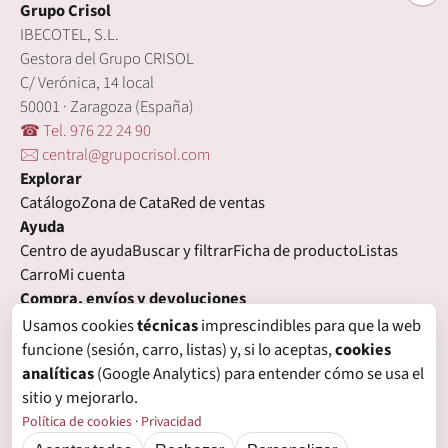
Grupo Crisol
IBECOTEL, S.L.
Gestora del Grupo CRISOL
C/ Verónica, 14 local
50001 · Zaragoza (España)
☎ Tel. 976 22 24 90
🖂 central@grupocrisol.com
Explorar
Catálogo
Zona de Cata
Red de ventas
Ayuda
Centro de ayuda
Buscar y filtrar
Ficha de producto
Listas
Carro
Mi cuenta
Compra, envíos y devoluciones
Condiciones de compra
Formas de pago
Gastos de envío
Usamos cookies
técnicas
imprescindibles para que la web
Plazos de entrega
Devoluciones
Garantía
funcione (sesión, carro, listas) y, si lo aceptas,
cookies
Legal
analíticas
(Google Analytics) para entender cómo se usa el
Aviso legal
Privacidad
Login con proveedores externos
sitio y mejorarlo.
Política de cookies
Preferencias de cookies
Política de cookies
·
Privacidad