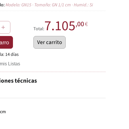
Modelo: GN15 · Tamaño: GN 1/1 cm · Humid.: Si
7.105
,00
€
+
Total:
Ver carrito
arro
da:
14 días
mis Listas
iones técnicas
 cm