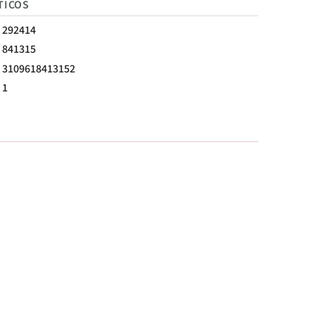
TICOS
292414
841315
3109618413152
1