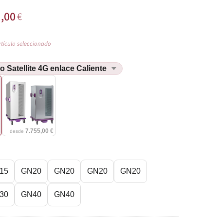
5
,00
€
rtículo seleccionado
€
7.755,00 €
desde
15
GN20
GN20
GN20
GN20
30
GN40
GN40