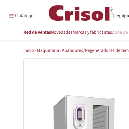
equipa
Red de ventas
Novedades
Marcas
y fabricantes
Zona de 
Inicio
›
Maquinaria
›
Abatidores/Regeneradores de tem