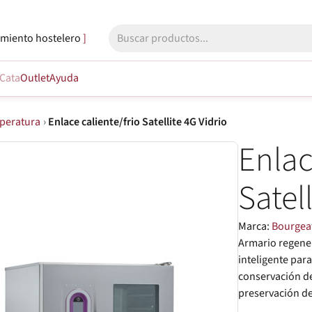
miento hostelero
Cata
Outlet
Ayuda
peratura
›
Enlace caliente/frio Satellite 4G Vidrio
Enlac
Satel
Marca:
Bourgea
Armario regene
inteligente par
conservación de
preservación del