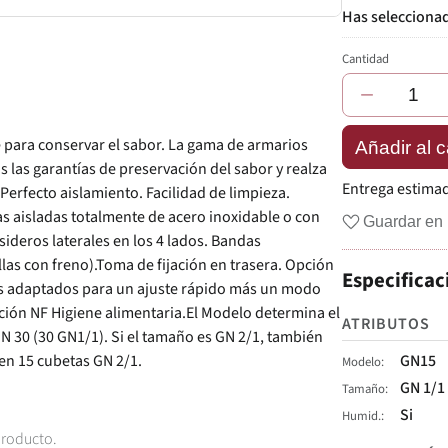
Cantidad
−
te para conservar el sabor. La gama de armarios
Añadir al c
 las garantías de preservación del sabor y realza
Entrega estima
 Perfecto aislamiento. Facilidad de limpieza.
s aisladas totalmente de acero inoxidable o con
Guardar en 
sideros laterales en los 4 lados. Bandas
ellas con freno).Toma de fijación en trasera. Opción
Especificac
as adaptados para un ajuste rápido más un modo
ación NF Higiene alimentaria.El Modelo determina el
ATRIBUTOS
 30 (30 GN1/1). Si el tamaño es GN 2/1, también
n 15 cubetas GN 2/1.
GN15
Modelo
GN 1/1
Tamaño
Si
Humid.
producto.