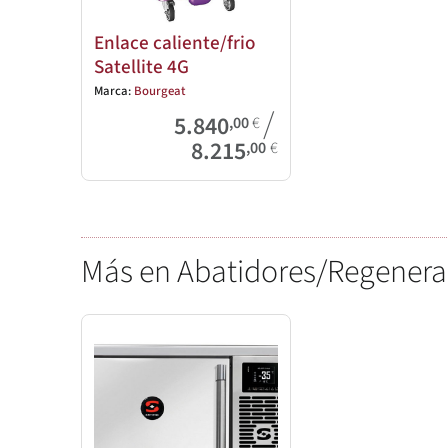
Enlace caliente/frio
Satellite 4G
Marca:
Bourgeat
/
5.840
,00
€
8.215
,00
€
Más en Abatidores/Regenera