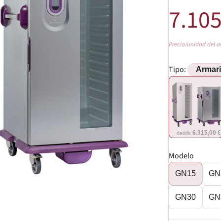
7.10
Precio/unidad del a
Tipo:
6.315,00 
desde
Modelo
GN15
GN
GN30
GN