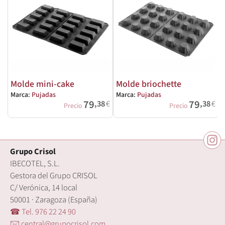
Molde mini-cake
Molde briochette
Marca:
Pujadas
Marca:
Pujadas
M
79
79
,38
€
,38
€
Precio
Precio
Grupo Crisol
IBECOTEL, S.L.
Gestora del Grupo CRISOL
C/ Verónica, 14 local
50001 · Zaragoza (España)
☎ Tel. 976 22 24 90
🖂 central@grupocrisol.com