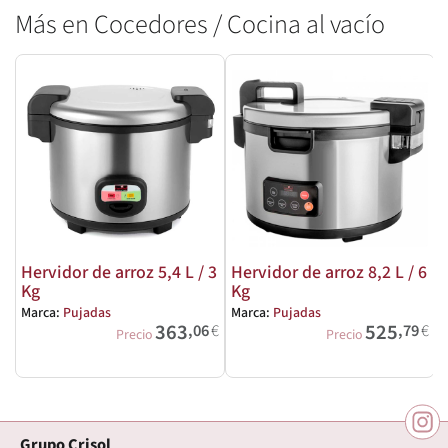
Más en Cocedores / Cocina al vacío
Hervidor de arroz 5,4 L / 3
Hervidor de arroz 8,2 L / 6
Kg
Kg
Marca:
Pujadas
Marca:
Pujadas
M
363
525
,06
€
,79
€
Precio
Precio
Grupo Crisol