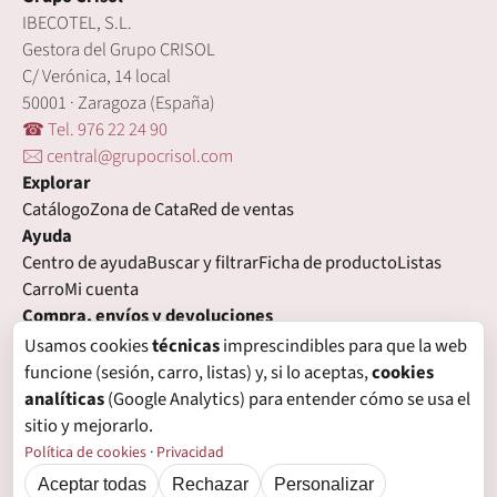
IBECOTEL, S.L.
Gestora del Grupo CRISOL
C/ Verónica, 14 local
50001 · Zaragoza (España)
☎ Tel. 976 22 24 90
🖂 central@grupocrisol.com
Explorar
Catálogo
Zona de Cata
Red de ventas
Ayuda
Centro de ayuda
Buscar y filtrar
Ficha de producto
Listas
Carro
Mi cuenta
Compra, envíos y devoluciones
Condiciones de compra
Formas de pago
Gastos de envío
Usamos cookies
técnicas
imprescindibles para que la web
Plazos de entrega
Devoluciones
Garantía
funcione (sesión, carro, listas) y, si lo aceptas,
cookies
Legal
analíticas
(Google Analytics) para entender cómo se usa el
Aviso legal
Privacidad
Login con proveedores externos
sitio y mejorarlo.
Política de cookies
Preferencias de cookies
Política de cookies
·
Privacidad
Aceptar todas
Rechazar
Personalizar