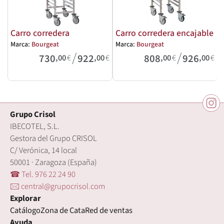
Carro corredera
Carro corredera encajable
Marca:
Bourgeat
Marca:
Bourgeat
/
/
M
730
922
808
926
,00
€
,00
€
,00
€
,00
€
Grupo Crisol
IBECOTEL, S.L.
Gestora del Grupo CRISOL
C/ Verónica, 14 local
50001 · Zaragoza (España)
☎ Tel. 976 22 24 90
🖂 central@grupocrisol.com
Explorar
Catálogo
Zona de Cata
Red de ventas
Ayuda