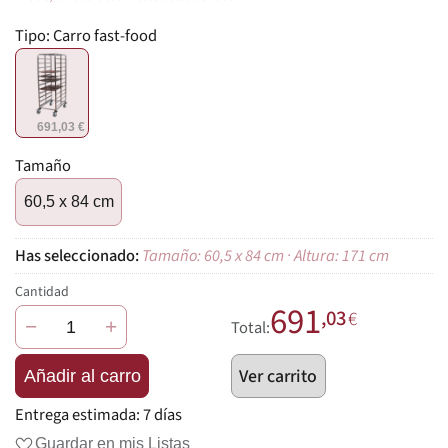
Tipo:
Carro fast-food
691,03 €
Tamaño
60,5 x 84 cm
Tamaño: 60,5 x 84 cm · Altura: 171 cm
Cantidad
691
,03
€
−
+
Total:
Ver carrito
Añadir al carro
Entrega estimada:
7 días
Guardar en mis Listas