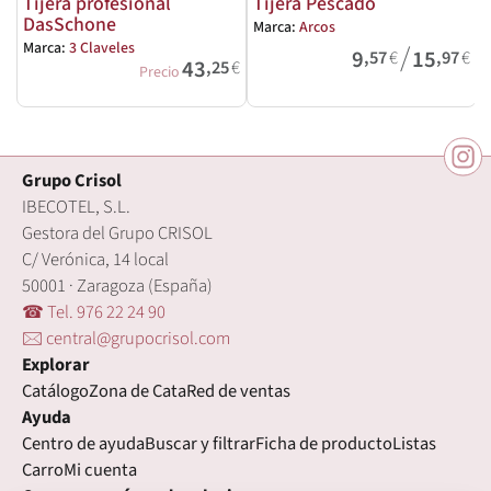
Tijera profesional
Tijera Pescado
DasSchone
Marca:
Arcos
M
/
Marca:
3 Claveles
9
15
,57
€
,97
€
43
,25
€
Precio
Grupo Crisol
IBECOTEL, S.L.
Gestora del Grupo CRISOL
C/ Verónica, 14 local
50001 · Zaragoza (España)
☎ Tel. 976 22 24 90
🖂 central@grupocrisol.com
Explorar
Catálogo
Zona de Cata
Red de ventas
Ayuda
Centro de ayuda
Buscar y filtrar
Ficha de producto
Listas
Carro
Mi cuenta