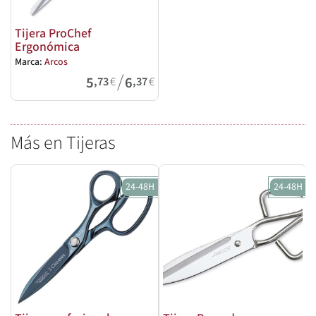
Tijera ProChef
Ergonómica
Marca:
Arcos
/
5
6
,73
€
,37
€
Más en Tijeras
24-48H
24-48H