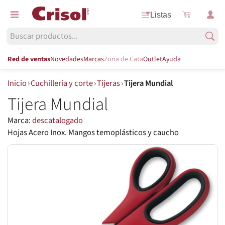
Listas
Red de ventas
Novedades
Marcas
Zona de Cata
Outlet
Ayuda
Inicio
›
Cuchillería y corte
›
Tijeras
›
Tijera Mundial
Tijera Mundial
Marca:
descatalogado
Hojas Acero Inox. Mangos temoplásticos y caucho