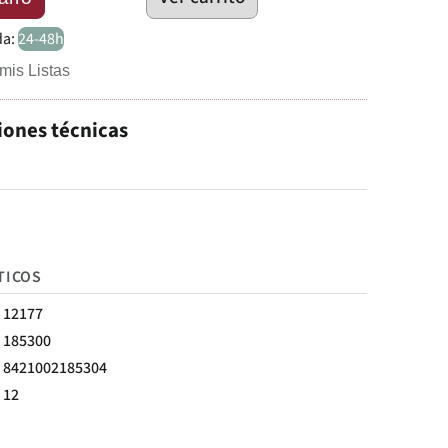
da:
24-48h
mis Listas
iones técnicas
TICOS
12177
185300
8421002185304
12