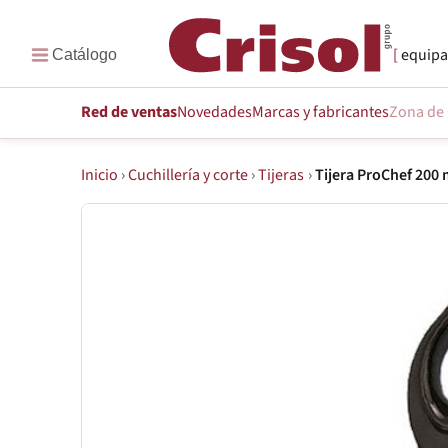
equipa
Red de ventas
Novedades
Marcas
y fabricantes
Zona de 
Inicio
›
Cuchillería y corte
›
Tijeras
›
Tijera ProChef 200