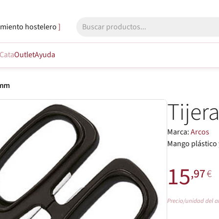
miento hostelero
Cata
Outlet
Ayuda
 mm
Tijer
Marca:
Arcos
Mango plástico 
15
,97
€
Precio/unidad del a