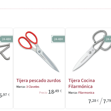
24-48H
24-48H
24-
Tijera pescado zurdos
Tijera Cocina
Filarmónica
Marca:
3 Claveles
18
,49
€
Precio
Marca:
Filarmonica
5
,97
€
/
7
7
,28
€
,7