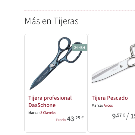
Más en Tijeras
24-48H
Tijera profesional
Tijera Pescado
DasSchone
Marca:
Arcos
/
Marca:
3 Claveles
9
1
,57
€
43
,25
€
Precio