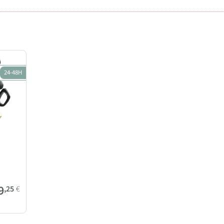
24-48H
9
,25
€