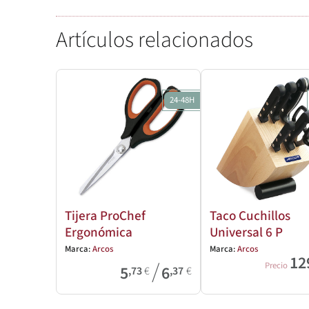
Artículos relacionados
24-48H
Tijera ProChef
Taco Cuchillos
Ergonómica
Universal 6 P
Marca:
Arcos
Marca:
Arcos
12
/
Precio
5
6
,73
€
,37
€