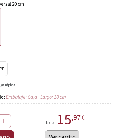
versal 20 cm
€
er
ega rápida
Embalaje: Caja · Largo: 20 cm
15
,97
€
+
Total:
Ver carrito
arro