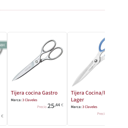
48H
Tijera cocina Gastro
Tijera Cocina/Pescado
Lager
Marca:
3 Claveles
25
,44
€
Precio
Marca:
3 Claveles
15
,81
€
Precio
9
€