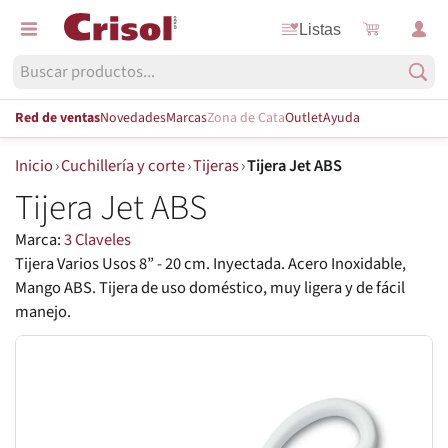
Listas
Red de ventas
Novedades
Marcas
Zona de Cata
Outlet
Ayuda
Inicio
›
Cuchillería y corte
›
Tijeras
›
Tijera Jet ABS
Tijera Jet ABS
Marca:
3 Claveles
Tijera Varios Usos 8” - 20 cm. Inyectada. Acero Inoxidable,
Mango ABS. Tijera de uso doméstico, muy ligera y de fácil
manejo.