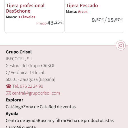
Tijera profesional
Tijera Pescado
DasSchone
Marca:
Arcos
M
/
Marca:
3 Claveles
9
15
,57
€
,97
€
43
,25
€
Precio
Grupo Crisol
IBECOTEL, S.L.
Gestora del Grupo CRISOL
C/ Verónica, 14 local
50001 · Zaragoza (España)
☎ Tel. 976 22 24 90
🖂 central@grupocrisol.com
Explorar
Catálogo
Zona de Cata
Red de ventas
Ayuda
Centro de ayuda
Buscar y filtrar
Ficha de producto
Listas
Carro
Mi cuenta