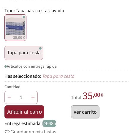
Tipo:
Tapa para cestas lavado
35,00 €
Tapa para cesta
Artículos con entrega rápida
Tapa para cesta
Cantidad
35
,00
€
−
+
Total:
Ver carrito
Añadir al carro
Entrega estimada:
24-48h
Guardar en mis Listas