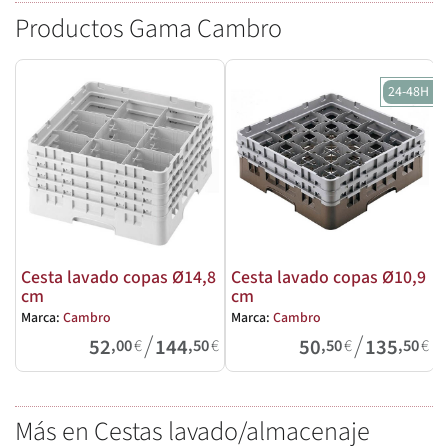
Productos Gama Cambro
24-48H
Cesta lavado copas Ø14,8
Cesta lavado copas Ø10,9
cm
cm
Marca:
Cambro
Marca:
Cambro
M
/
/
52
144
50
135
,00
€
,50
€
,50
€
,50
€
Más en Cestas lavado/almacenaje