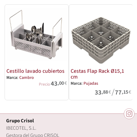
Cestillo lavado cubiertos
Cestas Flap Rack Ø15,1
cm
Marca:
Cambro
43
,00
€
Marca:
Pujadas
M
Precio
/
33
77
,88
€
,15
€
Grupo Crisol
IBECOTEL, S.L.
Gestora del Grupo CRISOL