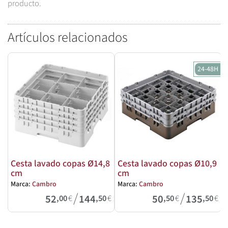
producto.
Artículos relacionados
24-48H
Cesta lavado copas Ø14,8
Cesta lavado copas Ø10,9
cm
cm
Marca:
Cambro
Marca:
Cambro
M
/
/
52
144
50
135
,00
€
,50
€
,50
€
,50
€